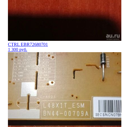
CTRL EBR72680701
1 300
руб.