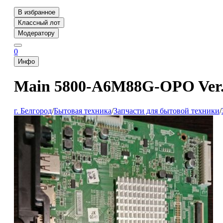
В избранное
Классный лот
Модератору
0
Инфо
Main 5800-А6M88G-OPO Ver.
г. Белгород
/
Бытовая техника
/
Запчасти для бытовой техники
/