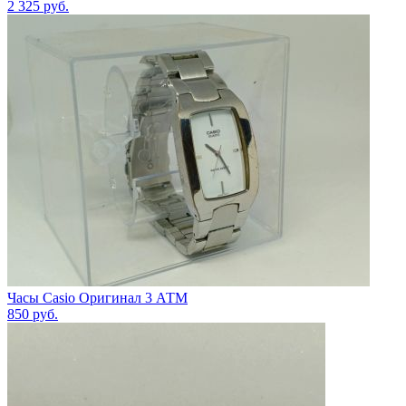
2 325
руб.
Часы Casio Оригинал 3 АТМ
850
руб.