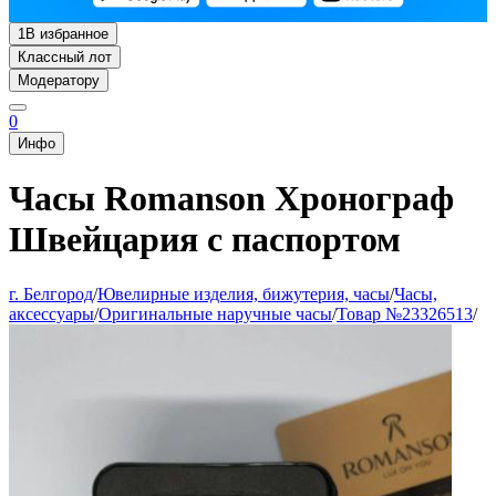
1
В избранное
Классный лот
Модератору
0
Инфо
Часы Romanson Хронограф
Швейцария с паспортом
г. Белгород
/
Ювелирные изделия, бижутерия, часы
/
Часы,
аксессуары
/
Оригинальные наручные часы
/
Товар №23326513
/