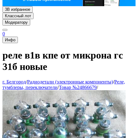
3
В избранное
Классный лот
Модератору
0
Инфо
реле в1в кпе от микрона гс
31б новые
г. Белгород
/
Радиодетали (электронные компоненты)
/
Реле,
тумблеры, переключатели
/
Товар №24866679
/