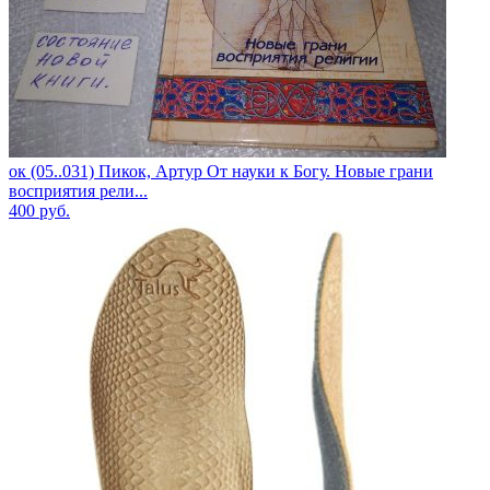
ок (05..031) Пикок, Артур От науки к Богу. Новые грани
восприятия рели...
400
руб.