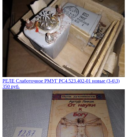
РЕЛЕ Слаботочное РМУГ РС4.523.402-01 новые (3-6\3)
350
руб.