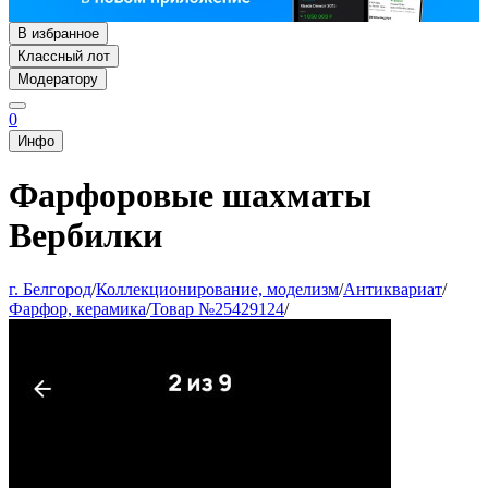
В избранное
Классный лот
Модератору
0
Инфо
Фарфоровые шахматы
Вербилки
г. Белгород
/
Коллекционирование, моделизм
/
Антиквариат
/
Фарфор, керамика
/
Товар №25429124
/