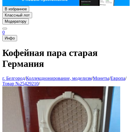
В избранное
Классный лот
Модератору
0
Инфо
Кофейная пара старая
Германия
г. Белгород
/
Коллекционирование, моделизм
/
Монеты
/
Европа
/
Товар №25429210
/