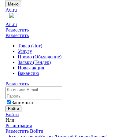
Меню
Au.ru
Au.ru
Разместить
Разместить
Товар (Лот)
Услугу
Промо (Объявление)
Заявку (Тендер)
Новая акция
Вакансию
Разместить
Запомнить
Войти
Войти
Или:
Регистрация
Разместить
Войти
Все категории
/
Бизнес
/
Готовый бизнес
/
Другое
/