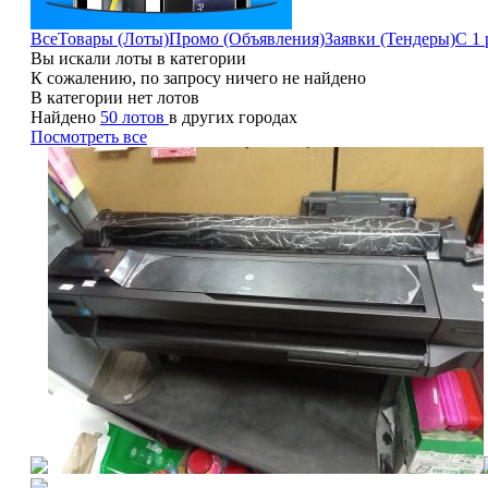
Все
Товары (Лоты)
Промо (Объявления)
Заявки (Тендеры)
С 1 
Вы искали лоты в категории
К сожалению, по запросу ничего не найдено
В категории нет лотов
Найдено
50 лотов
в других городах
Посмотреть все