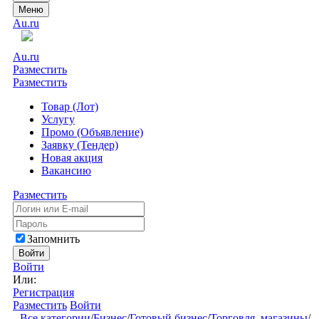
Меню
Au.ru
Au.ru
Разместить
Разместить
Товар (Лот)
Услугу
Промо (Объявление)
Заявку (Тендер)
Новая акция
Вакансию
Разместить
Запомнить
Войти
Войти
Или:
Регистрация
Разместить
Войти
Все категории
/
Бизнес
/
Готовый бизнес
/
Торговля, магазины
/