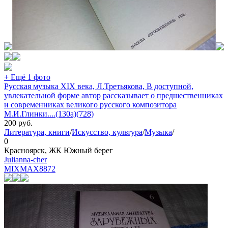
+ Ещё 1 фото
Русская музыка XIX века, Л.Третьякова, В доступной,
увлекательной форме автор рассказывает о предшественниках
и современниках великого русского композитора
М.И.Глинки....(130а)(728)
200
руб.
Литература, книги
/
Искусство, культура
/
Музыка
/
0
Красноярск, ЖК Южный берег
Julianna-cher
MIXMAX
8872