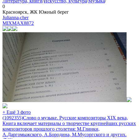
Литература, книги
/
Искусство, культура
/
Музыка
/
0
Красноярск, ЖК Южный берег
Julianna-cher
MIXMAX
8872
+ Ещё 3 фото
(1092355)Слово о музыке. Русские композиторы XIX века,
Книга включает материалы о творчестве крупнейших русских
композиторов прошлого столетия: М.Глинки,
А.Даргомыжского, А.Бородина, М.Мусоргского и других.