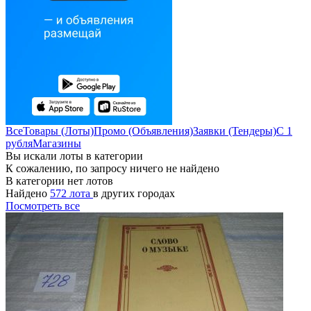
Все
Товары (Лоты)
Промо (Объявления)
Заявки (Тендеры)
С 1
рубля
Магазины
Вы искали лоты в категории
К сожалению, по запросу ничего не найдено
В категории нет лотов
Найдено
572 лота
в других городах
Посмотреть все