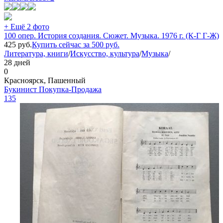
+ Ещё 2 фото
100 опер. История создания. Сюжет. Музыка. 1976 г. (К-Г Г-Ж)
425
руб.
Купить сейчас за
500
руб.
Литература, книги
/
Искусство, культура
/
Музыка
/
28 дней
0
Красноярск, Пашенный
Букинист Покупка-Продажа
135