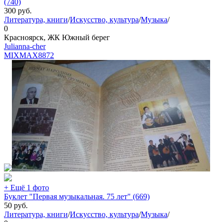
(740)
300
руб.
Литература, книги
/
Искусство, культура
/
Музыка
/
0
Красноярск, ЖК Южный берег
Julianna-cher
MIXMAX
8872
+ Ещё 1 фото
Буклет "Первая музыкальная. 75 лет" (669)
50
руб.
Литература, книги
/
Искусство, культура
/
Музыка
/