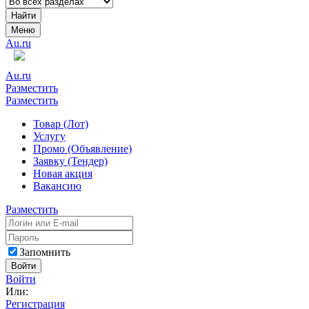
Найти
Меню
Au.ru
Au.ru
Разместить
Разместить
Товар (Лот)
Услугу
Промо (Объявление)
Заявку (Тендер)
Новая акция
Вакансию
Разместить
Запомнить
Войти
Войти
Или:
Регистрация