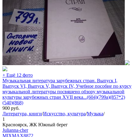
+ Ещё 12 фото
Музыкальная литература зарубежных стран. Выпуск I,
Выпуск VI, Выпуск V, Выпуск IV, Учебное пособие по курсу
музыкальной литературы посвящено обзору музыкальной
культуры зарубежных стран XVII века...(604)(799а)(857*2)
(540)(868)
900
руб.
Литература, книги
/
Искусство, культура
/
Музыка
/
1
Красноярск, ЖК Южный берег
Julianna-cher
MIXMAX
8872