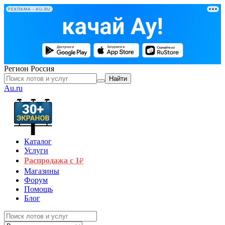
РЕКЛАМА • AU.RU
Регион
Россия
Найти
Au.ru
Каталог
Услуги
Распродажа с 1
₽
Магазины
Форум
Помощь
Блог