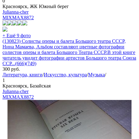
0
Красноярск, ЖК Южный берег
Julianna-cher
MIXMAX
8872
+ Ещё 9 фото
(130823) Солисты оперы и балета Большого театра СССР,
Нина Мамаева, Альбом составляют цветные фотографии
солистов оперы и балета Большого Театра СССР.В этой книге
читатель увидит фотографии артистов Большого театра Союза
ССР...(666)(749)
300
руб.
Литература, книги
/
Искусство, культура
/
Музыка
/
1
Красноярск, Базайская
Julianna-cher
MIXMAX
8872