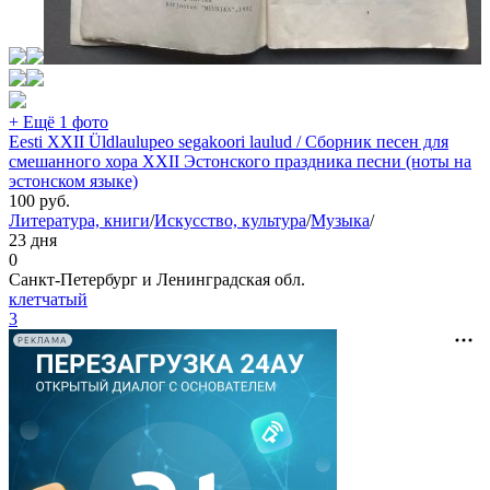
+ Ещё 1 фото
Eesti XXII Üldlaulupeo segakoori laulud / Cборник песен для
смешанного хора XXII Эстонского праздника песни (ноты на
эстонском языке)
100
руб.
Литература, книги
/
Искусство, культура
/
Музыка
/
23 дня
0
Санкт-Петербург и Ленинградская обл.
клетчатый
3
РЕКЛАМА