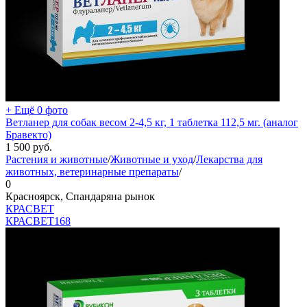
+ Ещё 0 фото
Ветланер для собак весом 2-4,5 кг, 1 таблетка 112,5 мг. (аналог
Бравекто)
1 500
руб.
Растения и животные
/
Животные и уход
/
Лекарства для
животных, ветеринарные препараты
/
0
Красноярск, Спандаряна рынок
КРАСВЕТ
КРАСВЕТ
168