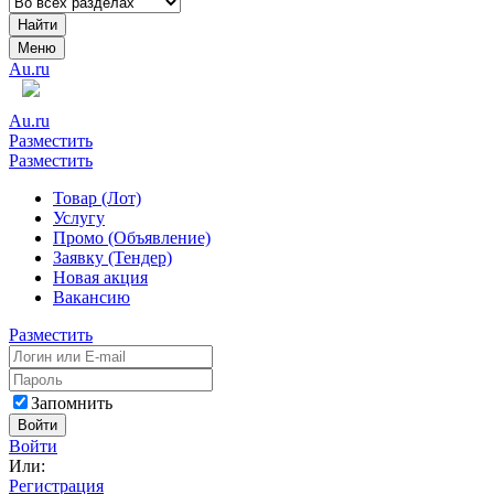
Найти
Меню
Au.ru
Au.ru
Разместить
Разместить
Товар (Лот)
Услугу
Промо (Объявление)
Заявку (Тендер)
Новая акция
Вакансию
Разместить
Запомнить
Войти
Войти
Или:
Регистрация