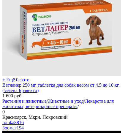
+ Ещё 0 фото
Ветланер 250 мг, таблетка для собак весом от 4,5 до 10 кг
(замена Бравекто)
1 600
руб.
Растения и животные
/
Животные и уход
/
Лекарства для
животных, ветеринарные препараты
/
0
Красноярск, Мкрн. Покровский
romka8816
Зоомаг
194