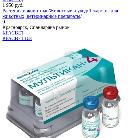
1 950
руб.
Растения и животные
/
Животные и уход
/
Лекарства для
животных, ветеринарные препараты
/
0
Красноярск, Спандаряна рынок
КРАСВЕТ
КРАСВЕТ
168