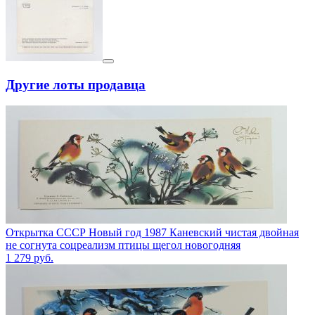
Другие лоты продавца
Открытка СССР Новый год 1987 Каневский чистая двойная
не согнута соцреализм птицы щегол новогодняя
1 279
руб.