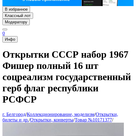
В избранное
Классный лот
Модератору
0
Инфо
Открытки СССР набор 1967
Фишер полный 16 шт
соцреализм государственный
герб флаг республики
РСФСР
г. Белгород
/
Коллекционирование, моделизм
/
Открытки,
билеты и др.
/
Открытки, конверты
/
Товар №10171377
/