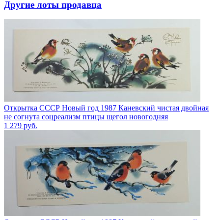
Другие лоты продавца
Открытка СССР Новый год 1987 Каневский чистая двойная
не согнута соцреализм птицы щегол новогодняя
1 279
руб.