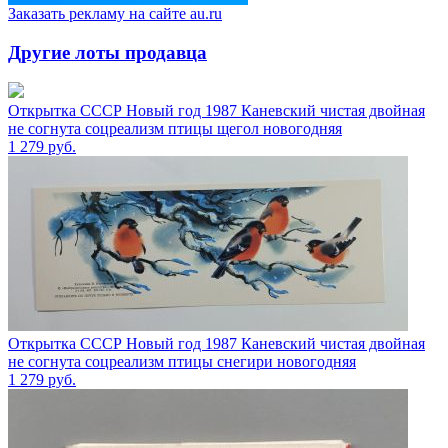
Заказать рекламу на сайте au.ru
Другие лоты продавца
Открытка СССР Новый год 1987 Каневский чистая двойная
не согнута соцреализм птицы щегол новогодняя
1 279
руб.
Открытка СССР Новый год 1987 Каневский чистая двойная
не согнута соцреализм птицы снегири новогодняя
1 279
руб.