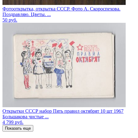
Фотооткрытка, открытка СССР. Фото А. Скороспехова.
Поздравляю. Цветы. ...
50
руб.
Открытки СССР набор Пять правил октябрят 10 шт 1967
Большакова чистые ...
4 799
руб.
Показать еще