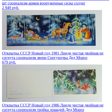
шт соцреализм армия вооруженные силы солдат
2 949
руб.
Открытка СССР Новый год 1981 Линде чистая двойная не
согнута соцреализм звери Снегурочка Дед Мороз
679
руб.
Открытка СССР Новый год 1986 Линде чистая двойная не
согнута соцреализм тройка лошадей Дед Мороз