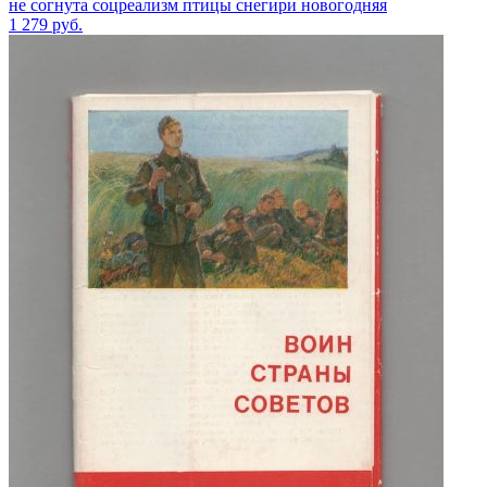
не согнута соцреализм птицы снегири новогодняя
1 279
руб.