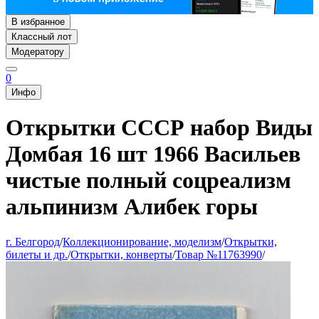
В избранное
Классный лот
Модератору
0
Инфо
Открытки СССР набор Виды
Домбая 16 шт 1966 Васильев
чистые полный соцреализм
альпинизм Алибек горы
г. Белгород
/
Коллекционирование, моделизм
/
Открытки,
билеты и др.
/
Открытки, конверты
/
Товар №11763990
/