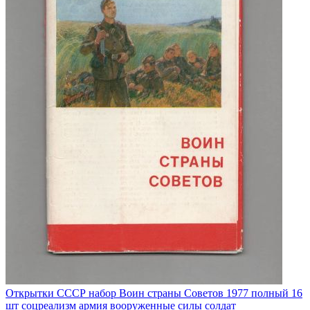
Открытки СССР набор Воин страны Советов 1977 полный 16
шт соцреализм армия вооруженные силы солдат