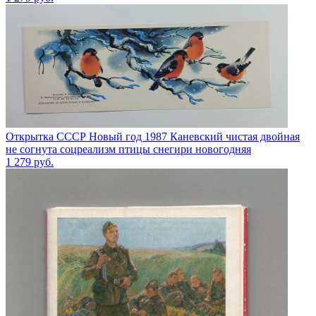
Открытка СССР Новый год 1987 Каневский чистая двойная
не согнута соцреализм птицы снегири новогодняя
1 279
руб.