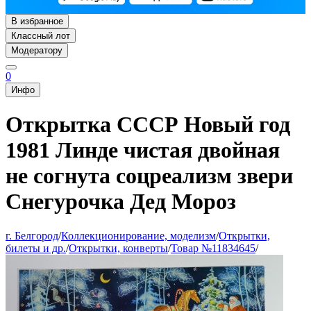
В избранное
Классный лот
Модератору
0
Инфо
Открытка СССР Новый год
1981 Линде чистая двойная
не согнута соцреализм звери
Снегурочка Дед Мороз
г. Белгород
/
Коллекционирование, моделизм
/
Открытки,
билеты и др.
/
Открытки, конверты
/
Товар №11834645
/