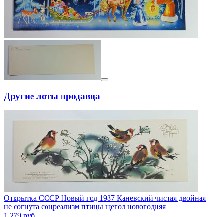
Другие лоты продавца
Открытка СССР Новый год 1987 Каневский чистая двойная
не согнута соцреализм птицы щегол новогодняя
1 279
руб.