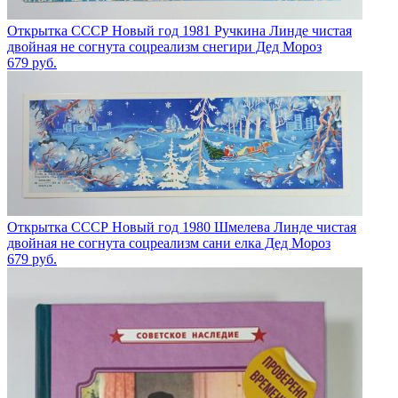
Открытка СССР Новый год 1981 Ручкина Линде чистая
двойная не согнута соцреализм снегири Дед Мороз
679
руб.
Открытка СССР Новый год 1980 Шмелева Линде чистая
двойная не согнута соцреализм сани елка Дед Мороз
679
руб.