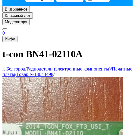
В избранное
Классный лот
Модератору
0
Инфо
t-con BN41-02110A
г. Белгород
/
Радиодетали (электронные компоненты)
/
Печатные
платы
/
Товар №13643498
/