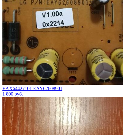
EAX64427101 EAY62608901
1 800
руб.