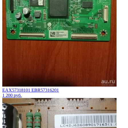
EAX57318101 EBR57316201
1 200
руб.