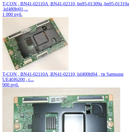
T-CON , BN41-02110A ,BN41-02110, bn95-01309a ,bn95-01319a
,lsf480hj01,...
1 000
руб.
T-CON , BN41-02110A ,BN41-02110, lsf400hf04 , тв Samsung
UE40J6200 , c...
900
руб.