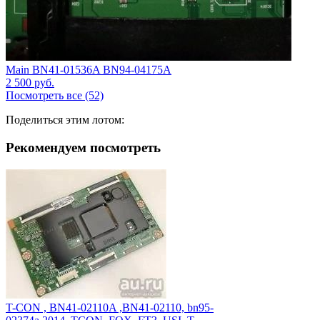
Main BN41-01536A BN94-04175A
2 500
руб.
Посмотреть все (52)
Поделиться этим лотом:
Рекомендуем посмотреть
T-CON , BN41-02110A ,BN41-02110, bn95-