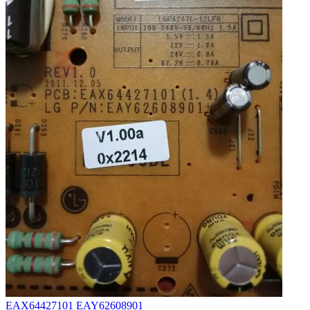
EAX64427101 EAY62608901