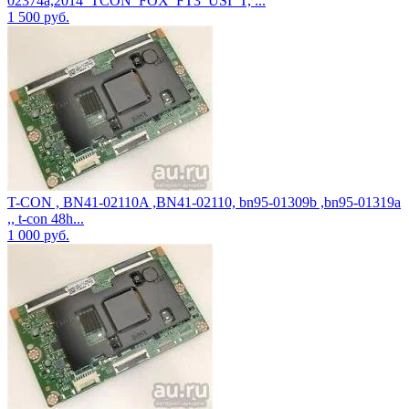
02374a,2014_TCON_FOX_FT3_USI_T, ...
1 500
руб.
T-CON , BN41-02110A ,BN41-02110, bn95-01309b ,bn95-01319a
,, t-con 48h...
1 000
руб.