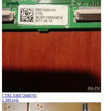
CTRL EBR72680701
1 300
руб.