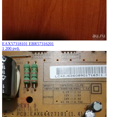
EAX57318101 EBR57316201
1 200
руб.