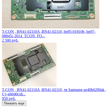
T-CON , BN41-02110A ,BN41-02110, bn95-01810b, bn97-
08845c,2014_TCON_FO...
2 500
руб.
T-CON , BN41-02110A ,BN41-02110, тв Samsung ue40h6200ak ,
Cy-gh040csll...
950
руб.
Показать еще