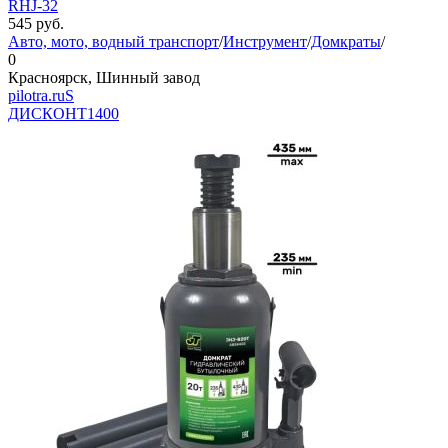
RHJ-32
545
руб.
Авто, мото, водный транспорт
/
Инструмент
/
Домкраты
/
0
Красноярск, Шинный завод
pilotra.ruS
ДИСКОНТ
1400