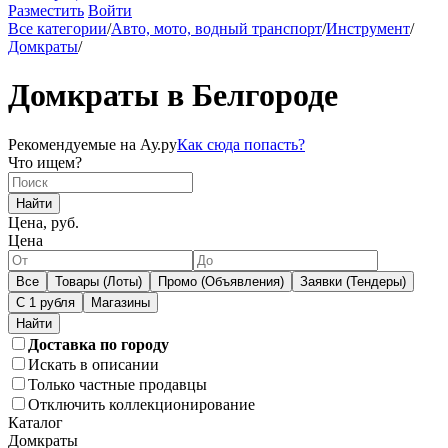
Разместить
Войти
Все категории
/
Авто, мото, водный транспорт
/
Инструмент
/
Домкраты
/
Домкраты в Белгороде
Рекомендуемые на Ау.ру
Как сюда попасть?
Что ищем?
Найти
Цена, руб.
Цена
Все
Товары (Лоты)
Промо (Объявления)
Заявки (Тендеры)
С 1 рубля
Магазины
Доставка по городу
Искать в описании
Только частные продавцы
Отключить коллекционирование
Каталог
Домкраты