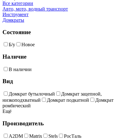
Все категории
Авто, мото, водный транспорт
Инструмент
Домкраты
Состояние
Б/у
Новое
Наличие
В наличии
Вид
Домкрат бутылочный
Домкрат зацепной,
низкоподхватный
Домкрат подкатной
Домкрат
ромбический
Ещё
Производитель
A2DM
Matrix
Stels
РосТаль