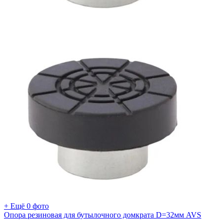
+ Ещё 0 фото
Опора резиновая для бутылочного домкрата D=32мм AVS