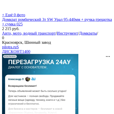
+ Ещё 0 фото
Домкрат ромбический 3т SW Урал 95-440мм + ручка-трещотка
+ сумка 025
2 215
руб.
Авто, мото, водный транспорт
/
Инструмент
/
Домкраты
/
0
Красноярск, Шинный завод
pilotra.ruS
ДИСКОНТ
1400
РЕКЛАМА