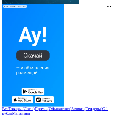
РЕКЛАМА • AU.RU
Все
Товары (Лоты)
Промо (Объявления)
Заявки (Тендеры)
С 1
рубля
Магазины