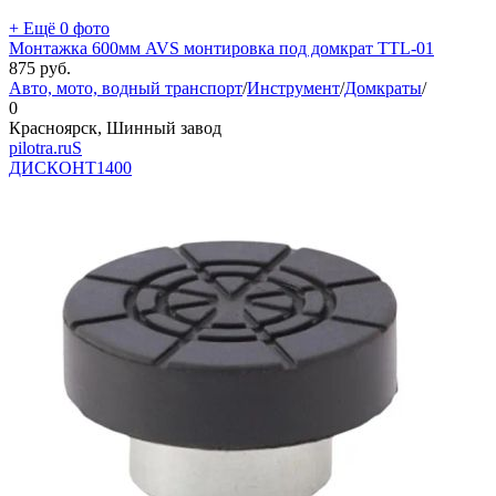
+ Ещё 0 фото
Монтажка 600мм AVS монтировка под домкрат TTL-01
875
руб.
Авто, мото, водный транспорт
/
Инструмент
/
Домкраты
/
0
Красноярск, Шинный завод
pilotra.ruS
ДИСКОНТ
1400