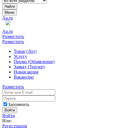
Найти
Меню
Au.ru
Au.ru
Разместить
Разместить
Товар (Лот)
Услугу
Промо (Объявление)
Заявку (Тендер)
Новая акция
Вакансию
Разместить
Запомнить
Войти
Войти
Или:
Регистрация