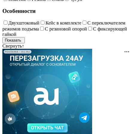
Особенности
Двухштоковый
Кейс в комплекте
С переключателем
режимов подъема
С резиновой опорой
С фиксирующей
гайкой
Свернуть
↑
РЕКЛАМА • AU.RU