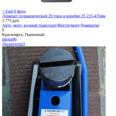
+ Ещё 0 фото
Домкрат гидравлический 20 тонн в коробке JT 235-435мм
3 775
руб.
Авто, мото, водный транспорт
/
Инструмент
/
Домкраты
/
0
Красноярск, Пашенный
pilotra90
Дискаунтер
3