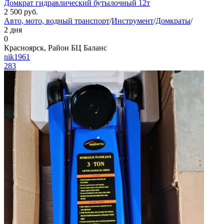
Домкрат гидравлический бутылочный 12т
2 500
руб.
Авто, мото, водный транспорт
/
Инструмент
/
Домкраты
/
2 дня
0
Красноярск, Район БЦ Баланс
nik1961
283