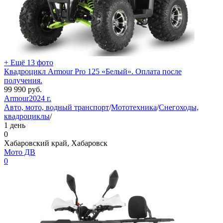
+ Ещё 13 фото
Квадроцикл Armour Pro 125 «Белый». Оплата после
получения.
99 990
руб.
Armour
2024 г.
Авто, мото, водный транспорт
/
Мототехника
/
Снегоходы,
квадроциклы
/
1 день
0
Хабаровский край, Хабаровск
Мото ДВ
0