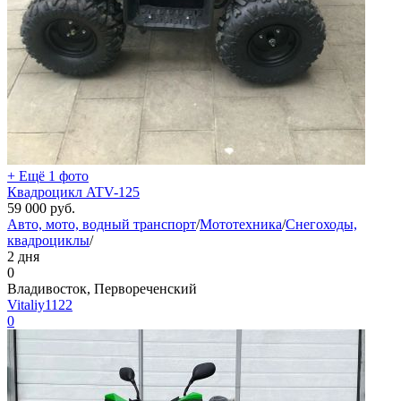
+ Ещё 1 фото
Квадроцикл ATV-125
59 000
руб.
Авто, мото, водный транспорт
/
Мототехника
/
Снегоходы,
квадроциклы
/
2 дня
0
Владивосток, Первореченский
Vitaliy1122
0