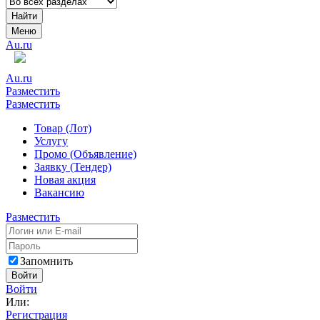
Найти
Меню
Au.ru
Au.ru
Разместить
Разместить
Товар (Лот)
Услугу
Промо (Объявление)
Заявку (Тендер)
Новая акция
Вакансию
Разместить
Запомнить
Войти
Войти
Или:
Регистрация