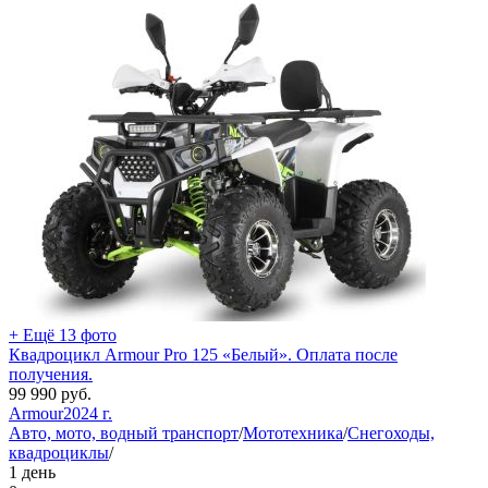
+ Ещё 13 фото
Квадроцикл Armour Pro 125 «Белый». Оплата после
получения.
99 990
руб.
Armour
2024 г.
Авто, мото, водный транспорт
/
Мототехника
/
Снегоходы,
квадроциклы
/
1 день