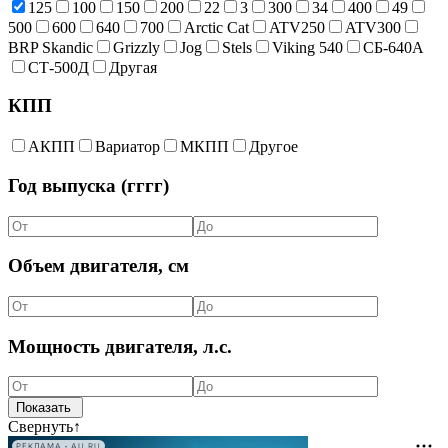
125
100
150
200
22
3
300
34
400
49
500
600
640
700
Arctic Cat
ATV250
ATV300
BRP Skandic
Grizzly
Jog
Stels
Viking 540
СБ-640А
СТ-500Д
Другая
КПП
АКПП
Вариатор
МКПП
Другое
Год выпуска (гггг)
Объем двигателя, см
Мощность двигателя, л.с.
Свернуть
↑
РЕКЛАМА • AU.RU