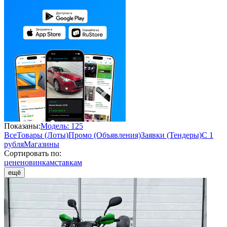
Показаны:
Модель: 125
Все
Товары (Лоты)
Промо (Объявления)
Заявки (Тендеры)
С 1
рубля
Магазины
Сортировать по:
цене
новинкам
ставкам
ещё