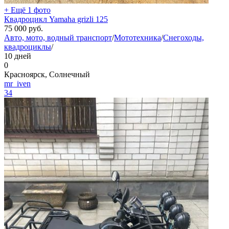
+ Ещё 1 фото
Квадроцикл Yamaha grizli 125
75 000
руб.
Авто, мото, водный транспорт
/
Мототехника
/
Снегоходы,
квадроциклы
/
10 дней
0
Красноярск, Солнечный
mr_iven
34