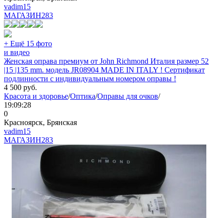
vadim15
МАГАЗИН
283
+ Ещё 15 фото
и видео
Женская оправа премиум от John Richmond Италия размер 52
|15 |135 mm. модель JR08904 MADE IN ITALY ! Сертификат
подлинности с индивидуальным номером оправы !
4 500
руб.
Красота и здоровье
/
Оптика
/
Оправы для очков
/
19:09:28
0
Красноярск, Брянская
vadim15
МАГАЗИН
283