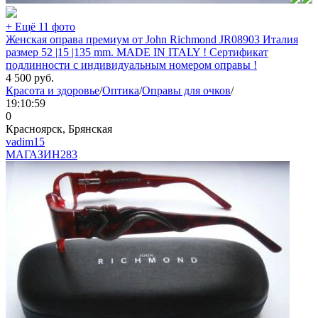
+ Ещё 11 фото
Женская оправа премиум от John Richmond JR08903 Италия
размер 52 |15 |135 mm. MADE IN ITALY ! Сертификат
подлинности с индивидуальным номером оправы !
4 500
руб.
Красота и здоровье
/
Оптика
/
Оправы для очков
/
19:10:59
0
Красноярск, Брянская
vadim15
МАГАЗИН
283