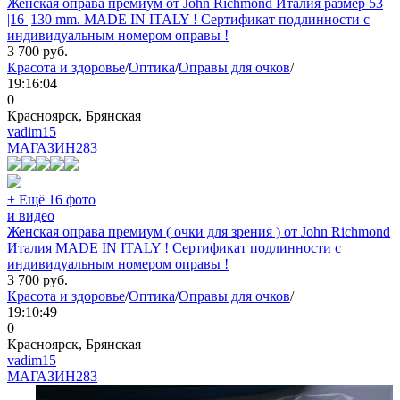
Женская оправа премиум от John Richmond Италия размер 53
|16 |130 mm. MADE IN ITALY ! Сертификат подлинности с
индивидуальным номером оправы !
3 700
руб.
Красота и здоровье
/
Оптика
/
Оправы для очков
/
19:16:04
0
Красноярск, Брянская
vadim15
МАГАЗИН
283
+ Ещё 16 фото
и видео
Женская оправа премиум ( очки для зрения ) от John Richmond
Италия MADE IN ITALY ! Сертификат подлинности с
индивидуальным номером оправы !
3 700
руб.
Красота и здоровье
/
Оптика
/
Оправы для очков
/
19:10:49
0
Красноярск, Брянская
vadim15
МАГАЗИН
283