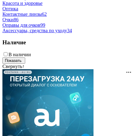
Красота и здоровье
Оптика
Контактные линзы
62
Очки
86
Оправы для очков
99
Аксессуары, средства по уходу
34
Наличие
В наличии
Свернуть
↑
РЕКЛАМА • AU.RU