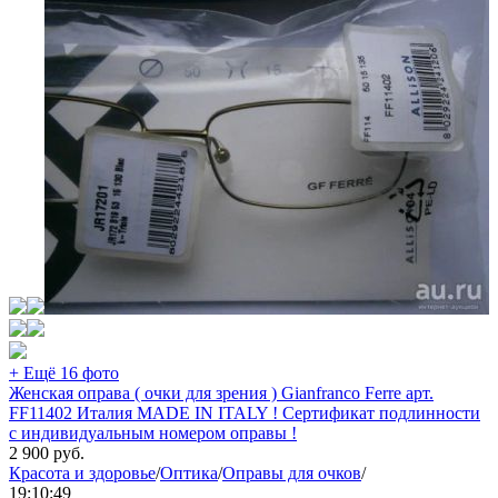
+ Ещё 16 фото
Женская оправа ( очки для зрения ) Gianfranco Ferre арт.
FF11402 Италия MADE IN ITALY ! Сертификат подлинности
с индивидуальным номером оправы !
2 900
руб.
Красота и здоровье
/
Оптика
/
Оправы для очков
/
19:10:49