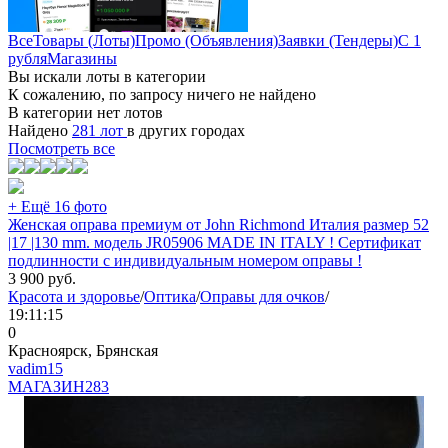
Все
Товары (Лоты)
Промо (Объявления)
Заявки (Тендеры)
С 1
рубля
Магазины
Вы искали лоты в категории
К сожалению, по запросу ничего не найдено
В категории нет лотов
Найдено
281 лот
в других городах
Посмотреть все
+ Ещё 16 фото
Женская оправа премиум от John Richmond Италия размер 52
|17 |130 mm. модель JR05906 MADE IN ITALY ! Сертификат
подлинности с индивидуальным номером оправы !
3 900
руб.
Красота и здоровье
/
Оптика
/
Оправы для очков
/
19:11:15
0
Красноярск, Брянская
vadim15
МАГАЗИН
283