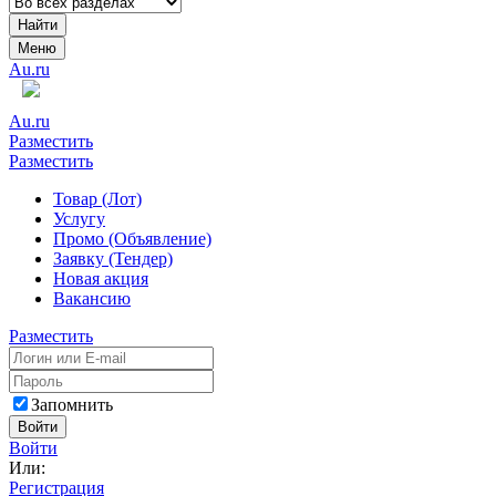
Найти
Меню
Au.ru
Au.ru
Разместить
Разместить
Товар (Лот)
Услугу
Промо (Объявление)
Заявку (Тендер)
Новая акция
Вакансию
Разместить
Запомнить
Войти
Войти
Или:
Регистрация