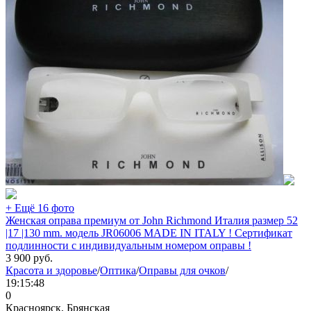
+ Ещё 16 фото
Женская оправа премиум от John Richmond Италия размер 52
|17 |130 mm. модель JR06006 MADE IN ITALY ! Сертификат
подлинности с индивидуальным номером оправы !
3 900
руб.
Красота и здоровье
/
Оптика
/
Оправы для очков
/
19:15:48
0
Красноярск, Брянская