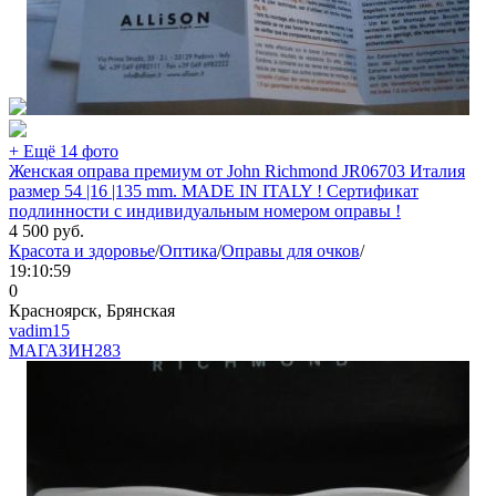
+ Ещё 14 фото
Женская оправа премиум от John Richmond JR06703 Италия
размер 54 |16 |135 mm. MADE IN ITALY ! Сертификат
подлинности с индивидуальным номером оправы !
4 500
руб.
Красота и здоровье
/
Оптика
/
Оправы для очков
/
19:10:59
0
Красноярск, Брянская
vadim15
МАГАЗИН
283