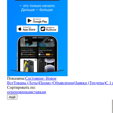
Показаны:
Состояние: Новое
Все
Товары (Лоты)
Промо (Объявления)
Заявки (Тендеры)
С 1 
Сортировать по:
цене
новинкам
ставкам
ещё