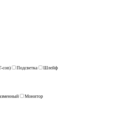
T-con)
Подсветка
Шлейф
лазменный
Монитор