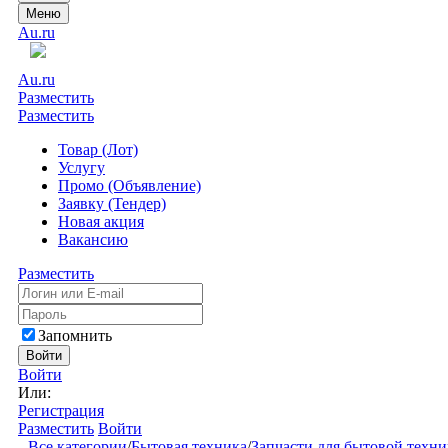
Меню
Au.ru
Au.ru
Разместить
Разместить
Товар (Лот)
Услугу
Промо (Объявление)
Заявку (Тендер)
Новая акция
Вакансию
Разместить
Запомнить
Войти
Войти
Или:
Регистрация
Разместить
Войти
Все категории
/
Бытовая техника
/
Запчасти для бытовой техн