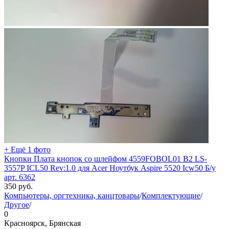
+ Ещё 1 фото
Кнопки Плата кнопок со шлейфом 4559FOBOL01 B2 LS-
3557P ICL50 Rev:1.0 для Acer Ноутбук Aspire 5520 Icw50 Б/у
арт. 6362
350
руб.
Компьютеры, оргтехника, канцтовары
/
Комплектующие
/
Другое
/
0
Красноярск, Брянская