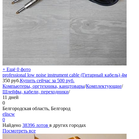
+ Ещё 0 фото
professional low noise instrument cable (Гитарный кабель) 4м
350
руб.
Купить сейчас за
500
руб.
Компьютеры, оргтехника, канцтовары
/
Комплектующие
/
Шлейфы, кабели, переходники
/
11 дней
0
Белгородская область, Белгород
eliscw
0
Найдено
38396 лотов
в других городах
Посмотреть все