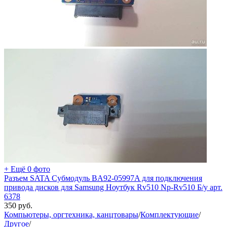
+ Ещё 0 фото
Разъем SATA Субмодуль BA92-05997A для подключения
привода дисков для Samsung Ноутбук Rv510 Np-Rv510 Б/у арт.
6378
350
руб.
Компьютеры, оргтехника, канцтовары
/
Комплектующие
/
Другое
/