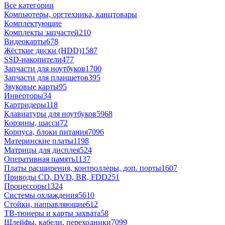
Все категории
Компьютеры, оргтехника, канцтовары
Комплектующие
Комплекты запчастей
210
Видеокарты
678
Жёсткие диски (HDD)
1587
SSD-накопители
477
Запчасти для ноутбуков
1700
Запчасти для планшетов
395
Звуковые карты
95
Инверторы
34
Картридеры
118
Клавиатуры для ноутбуков
5968
Корзины, шасси
72
Корпуса, блоки питания
7096
Материнские платы
1198
Матрицы для дисплея
524
Оперативная память
1137
Платы расширения, контроллеры, доп. порты
1607
Приводы CD, DVD, BR, FDD
251
Процессоры
1324
Системы охлаждения
5610
Стойки, направляющие
612
ТВ-тюнеры и карты захвата
58
Шлейфы, кабели, переходники
7099