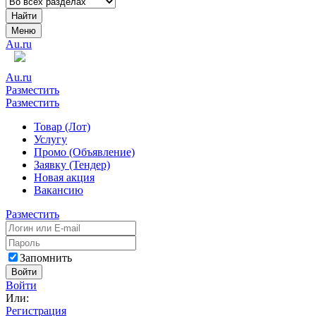
Найти
Меню
Au.ru
Au.ru
Разместить
Разместить
Товар (Лот)
Услугу
Промо (Объявление)
Заявку (Тендер)
Новая акция
Вакансию
Разместить
Запомнить
Войти
Войти
Или:
Регистрация