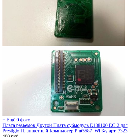
+ Ещё 0 фото
Плата разъемов Другой Плата субмодуль E188100 EC-2 для
Prestigio Планшетный Компьютер Pmt5587_Wi Б/у арт. 7323
400
руб.