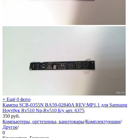
+ Ещё 0 фото
Камера SCB-0355N BA59-02840A REV:MP1.1 для Samsung
Ноутбук Rv510 Np-Rv510 Б/у арт. 6375
350
руб.
Компьютеры, оргтехника, канцтовары
/
Комплектующие
/
Другое
/
0