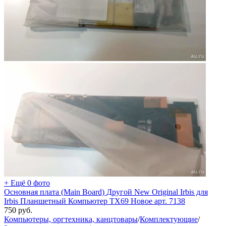
+ Ещё 0 фото
Основная плата (Main Board) Другой New Original Irbis для
Irbis Планшетный Компьютер TX69 Новое арт. 7138
750
руб.
Компьютеры, оргтехника, канцтовары
/
Комплектующие
/