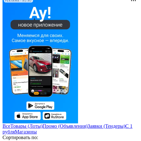
РЕКЛАМА • AU.RU
Все
Товары (Лоты)
Промо (Объявления)
Заявки (Тендеры)
С 1
рубля
Магазины
Сортировать по: