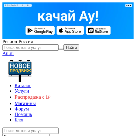
РЕКЛАМА • AU.RU
Регион
Россия
Найти
Au.ru
Каталог
Услуги
Распродажа с 1
₽
Магазины
Форум
Помощь
Блог