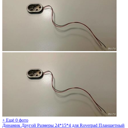
+ Ещё 0 фото
Динамик Другой Размеры 24*15*4 для Roverpad Планшетный