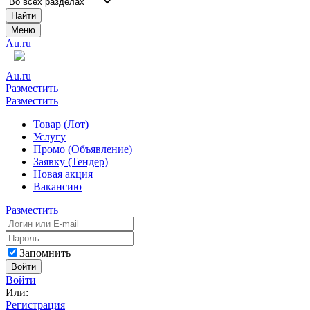
Найти
Меню
Au.ru
Au.ru
Разместить
Разместить
Товар (Лот)
Услугу
Промо (Объявление)
Заявку (Тендер)
Новая акция
Вакансию
Разместить
Запомнить
Войти
Войти
Или:
Регистрация