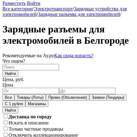
Разместить
Войти
Все категории
/
Электротранспорт
/
Зарядные устройства для
электромобилей
/
Зарядные разъемы для электромобилей
/
Зарядные разъемы для
электромобилей в Белгороде
Рекомендуемые на Ау.ру
Как сюда попасть?
Что ищем?
Найти
Цена, руб.
Цена
Все
Товары (Лоты)
Промо (Объявления)
Заявки (Тендеры)
С 1 рубля
Магазины
Доставка по городу
Искать в описании
Только частные продавцы
Отключить коллекционирование