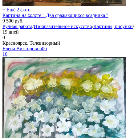
+ Ещё 2 фото
Картина на холсте " Два сражающихся всадника "
9 500
руб.
Ручная работа
/
Изобразительное искусство
/
Картины, рисунки
/
19 дней
0
Красноярск, Телевизорный
Елена Викторовна06
10