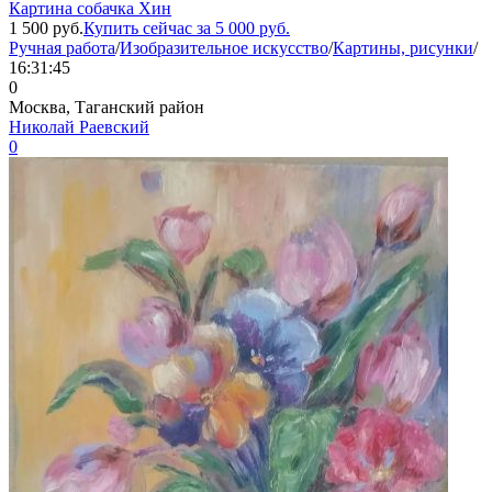
Картина собачка Хин
1 500
руб.
Купить сейчас за
5 000
руб.
Ручная работа
/
Изобразительное искусство
/
Картины, рисунки
/
16:31:45
0
Москва, Таганский район
Николай Раевский
0