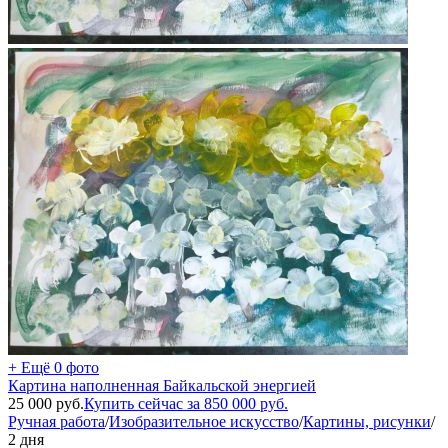
+ Ещё 0 фото
Картина наполненная Байкальской энергией
25 000
руб.
Купить сейчас за
850 000
руб.
Ручная работа
/
Изобразительное искусство
/
Картины, рисунки
/
2 дня