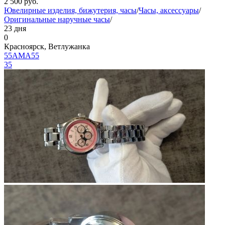
2 500
руб.
Ювелирные изделия, бижутерия, часы
/
Часы, аксессуары
/
Оригинальные наручные часы
/
23 дня
0
Красноярск, Ветлужанка
55AMA55
35