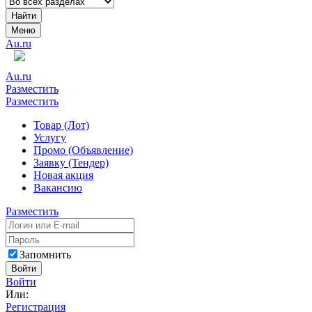
Найти
Меню
Au.ru
Au.ru
Разместить
Разместить
Товар (Лот)
Услугу
Промо (Объявление)
Заявку (Тендер)
Новая акция
Вакансию
Разместить
Запомнить
Войти
Войти
Или:
Регистрация