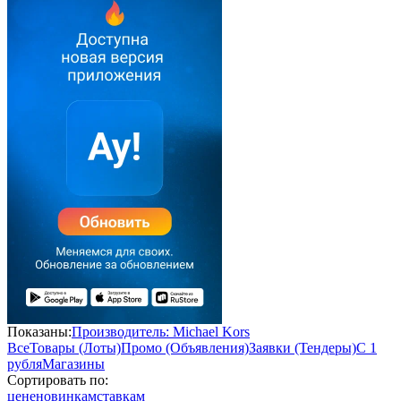
Показаны:
Производитель: Michael Kors
Все
Товары (Лоты)
Промо (Объявления)
Заявки (Тендеры)
С 1
рубля
Магазины
Сортировать по:
цене
новинкам
ставкам