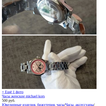
+ Ещё 1 фото
Часы женские michael kors
500
руб.
Ювелирные изделия, бижутерия, часы
/
Часы, аксессуары
/