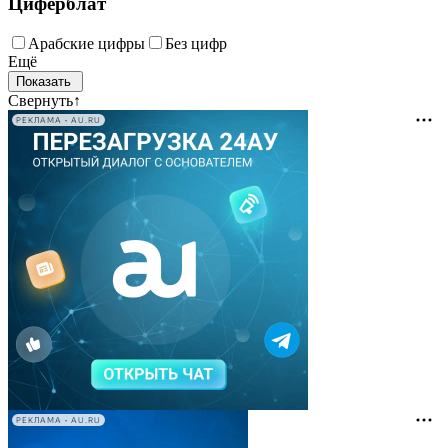
Циферблат
Арабские цифры
Без цифр
Ещё
Свернуть
↑
РЕКЛАМА • AU.RU
РЕКЛАМА • AU.RU