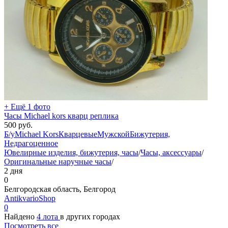
+ Ещё 1 фото
Часы Michael kors кварц реплика
500
руб.
Б/у
Michael Kors
Кварцевые
Мужской
Бижутерия,
Недрагоценное
Ювелирные изделия, бижутерия, часы
/
Часы, аксессуары
/
Оригинальные наручные часы
/
2 дня
0
Белгородская область, Белгород
AntikvarioShop
0
Найдено
4 лота
в других городах
Посмотреть все