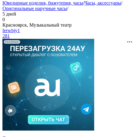
Ювелирные изделия, бижутерия, часы
/
Часы, аксессуары
/
Оригинальные наручные часы
/
5 дней
0
Красноярск, Музыкальный театр
ferwbjy1
281
РЕКЛАМА