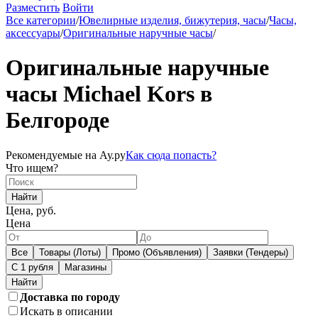
Разместить
Войти
Все категории
/
Ювелирные изделия, бижутерия, часы
/
Часы,
аксессуары
/
Оригинальные наручные часы
/
Оригинальные наручные
часы Michael Kors в
Белгороде
Рекомендуемые на Ау.ру
Как сюда попасть?
Что ищем?
Найти
Цена, руб.
Цена
Все
Товары (Лоты)
Промо (Объявления)
Заявки (Тендеры)
С 1 рубля
Магазины
Доставка по городу
Искать в описании