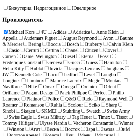
Бижутерия, Недрагоценное
Ювелирное
Производитель
Michael Kors
4U
Adidas
Adriatica
Anne Klein
Appella
Audemars Piguet
August Reymond
Avon
Baume
& Mercier
Bering
Boccia
Bosch
Burberry
Calvin Klein
Casio
Cerruti
Certina
Chanel
Citizen
Cover
Curren
Daniel Wellington
Diesel
Eterna
Fossil
Frederique Constant
Geneva
Gucci
Guess
Hamilton
Hello Kitty
Hublot
Invicta
Jacques Lemans
Junghans
JW
Kenneth Cole
Laco
Ledfort
Level
Longbo
Longines
Luminox
Maurice Lacroix
Megir
Montana
Naviforce
Nike
Omax
Omega
Oreintex
Orient
Oriflame
Pagani Design
Patek Philippe
Perfect
Philip
Laurence
Platinor
Police
Q&Q
Rado
Raymond Weil
Roamer
Romanson
Ruhla
Scolour
Seiko
Sharp
Sinobi
Skagen
SKMEI
Stuhrling
Swatch
Swiss Army
Swiss Eagle
Swiss Military
Tag Heuer
Timex
Tissot
Tommy Hilfiger
Ulysse Nardin
Vacheron Constantin
Winner
Winston
Агат
Весна
Восток
Заря
Звезда
ЗиМ
Золотое время
Комета
Луч
Маяк
Молния