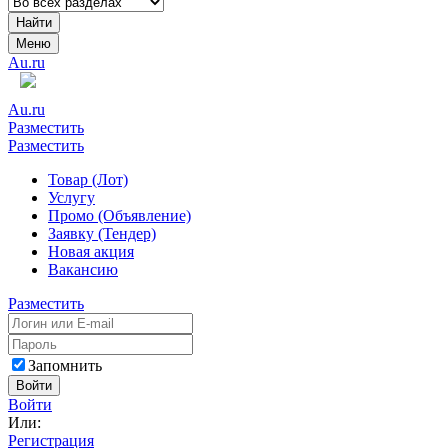
Найти
Меню
Au.ru
Au.ru
Разместить
Разместить
Товар (Лот)
Услугу
Промо (Объявление)
Заявку (Тендер)
Новая акция
Вакансию
Разместить
Запомнить
Войти
Войти
Или:
Регистрация