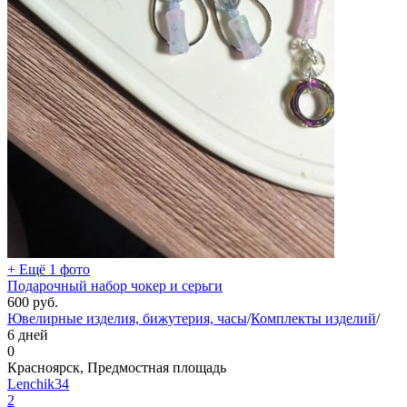
+ Ещё 1 фото
Подарочный набор чокер и серьги
600
руб.
Ювелирные изделия, бижутерия, часы
/
Комплекты изделий
/
6 дней
0
Красноярск, Предмостная площадь
Lenchik34
2