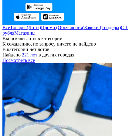
Все
Товары (Лоты)
Промо (Объявления)
Заявки (Тендеры)
С 1
рубля
Магазины
Вы искали лоты в категории
К сожалению, по запросу ничего не найдено
В категории нет лотов
Найдено
221 лот
в других городах
Посмотреть все