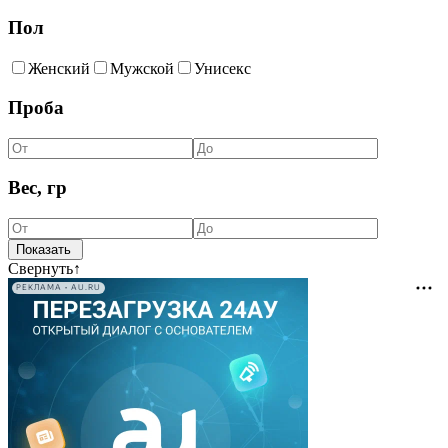
Пол
Женский
Мужской
Унисекс
Проба
Вес, гр
Свернуть
↑
РЕКЛАМА • AU.RU