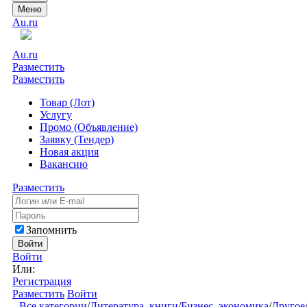
Меню
Au.ru
Au.ru
Разместить
Разместить
Товар (Лот)
Услугу
Промо (Объявление)
Заявку (Тендер)
Новая акция
Вакансию
Разместить
Запомнить
Войти
Войти
Или:
Регистрация
Разместить
Войти
Все категории
/
Литература, книги
/
Бизнес, экономика
/
Другое