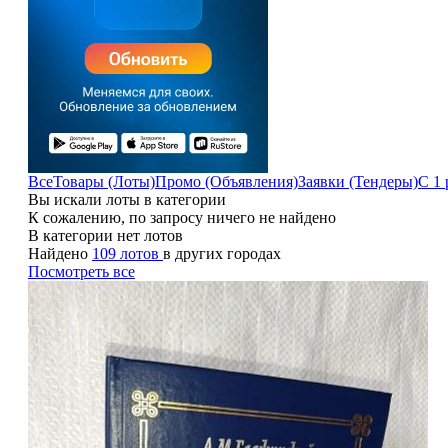
Все
Товары (Лоты)
Промо (Объявления)
Заявки (Тендеры)
С 1 
Вы искали лоты в категории
К сожалению, по запросу ничего не найдено
В категории нет лотов
Найдено
109 лотов
в других городах
Посмотреть все