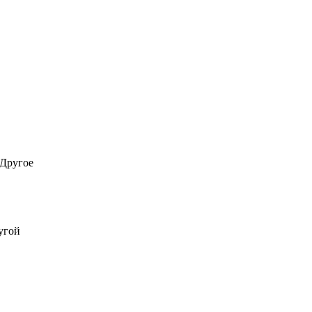
Другое
угой