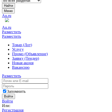
Найти
Меню
Au.ru
Au.ru
Разместить
Разместить
Товар (Лот)
Услугу
Промо (Объявление)
Заявку (Тендер)
Новая акция
Вакансию
Разместить
Запомнить
Войти
Войти
Или:
Регистрация