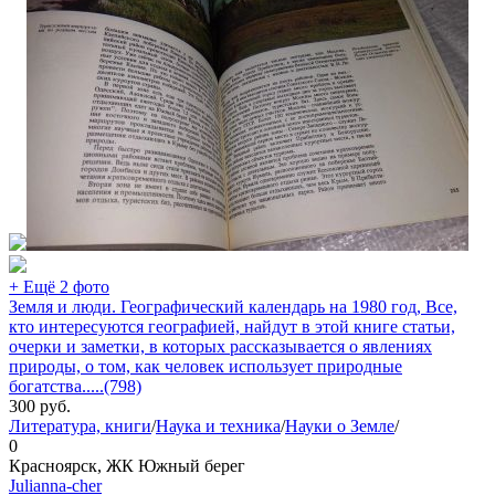
+ Ещё 2 фото
Земля и люди. Географический календарь на 1980 год, Все,
кто интересуются географией, найдут в этой книге статьи,
очерки и заметки, в которых рассказывается о явлениях
природы, о том, как человек использует природные
богатства.....(798)
300
руб.
Литература, книги
/
Наука и техника
/
Науки о Земле
/
0
Красноярск, ЖК Южный берег
Julianna-cher