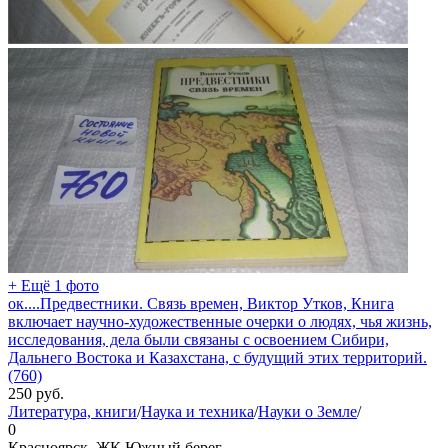
+ Ещё 1 фото
ок....Предвестники. Связь времен, Виктор Утков, Книга
включает научно-художественные очерки о людях, чья жизнь,
исследования, дела были связаны с освоением Сибири,
Дальнего Востока и Казахстана, с будущий этих территорий.
(760)
250
руб.
Литература, книги
/
Наука и техника
/
Науки о Земле
/
0
Красноярск, ЖК Южный берег