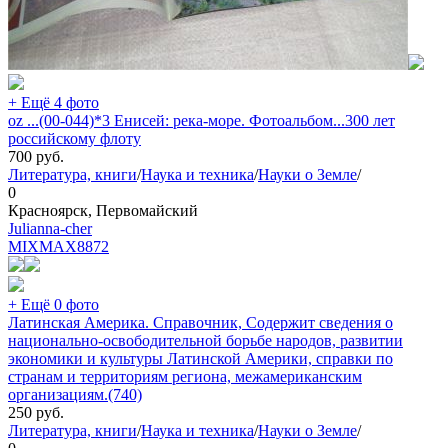
+ Ещё 4 фото
oz ...(00-044)*3 Енисей: река-море. Фотоальбом...300 лет
российскому флоту
700
руб.
Литература, книги
/
Наука и техника
/
Науки о Земле
/
0
Красноярск, Первомайский
Julianna-cher
MIXMAX
8872
+ Ещё 0 фото
Латинская Америка. Справочник, Содержит сведения о
национально-освободительной борьбе народов, развитии
экономики и культуры Латинской Америки, справки по
странам и территориям региона, межамериканским
организациям.(740)
250
руб.
Литература, книги
/
Наука и техника
/
Науки о Земле
/