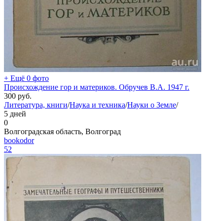
+ Ещё 0 фото
Происхождение гор и материков. Обручев В.А. 1947 г.
300
руб.
Литература, книги
/
Наука и техника
/
Науки о Земле
/
5 дней
0
Волгоградская область, Волгоград
bookodor
52