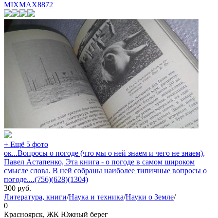
MIXMAX
8872
+ Ещё 5 фото
ок...Вопросы о погоде (что мы о ней знаем и чего не знаем),
Павел Астапенко, Эта книга - о погоде в самом широком
смысле слова. В ней собраны наиболее типичные вопросы о
погоде....(756)(628)(1304)
300
руб.
Литература, книги
/
Наука и техника
/
Науки о Земле
/
0
Красноярск, ЖК Южный берег