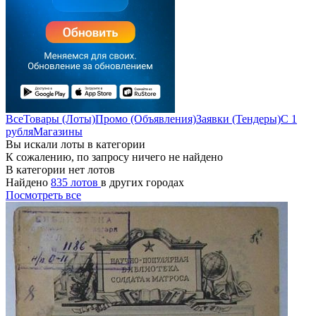
Все
Товары (Лоты)
Промо (Объявления)
Заявки (Тендеры)
С 1
рубля
Магазины
Вы искали лоты в категории
К сожалению, по запросу ничего не найдено
В категории нет лотов
Найдено
835 лотов
в других городах
Посмотреть все