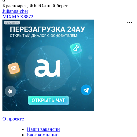
0
Красноярск, ЖК Южный берег
Julianna-cher
MIXMAX
8872
РЕКЛАМА
О проекте
Наши вакансии
Блог компании