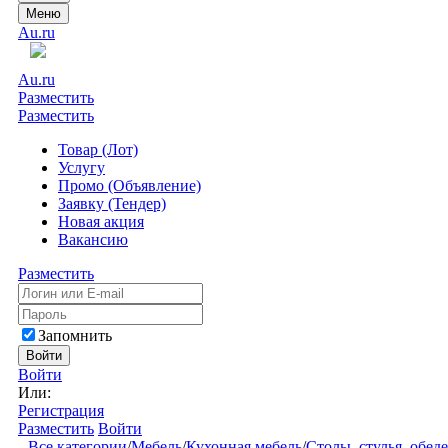
Меню
Au.ru
Au.ru
Разместить
Разместить
Товар (Лот)
Услугу
Промо (Объявление)
Заявку (Тендер)
Новая акция
Вакансию
Разместить
Запомнить
Войти
Войти
Или:
Регистрация
Разместить
Войти
Все категории
/
Мебель
/
Кухонная мебель
/
Столы, стулья, обе