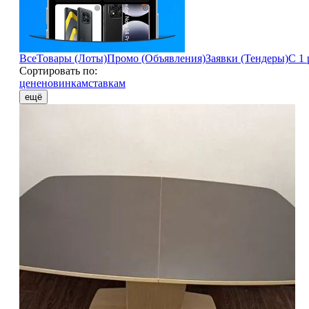
Все
Товары (Лоты)
Промо (Объявления)
Заявки (Тендеры)
С 1 
Сортировать по:
цене
новинкам
ставкам
ещё