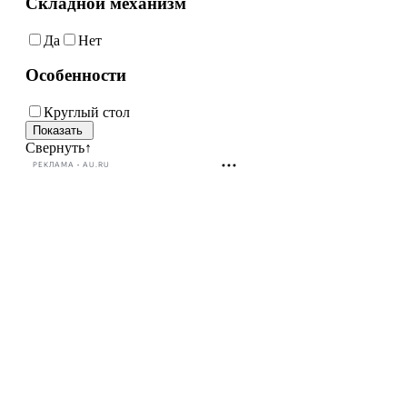
Складной механизм
Да
Нет
Особенности
Круглый стол
Свернуть
↑
РЕКЛАМА • AU.RU