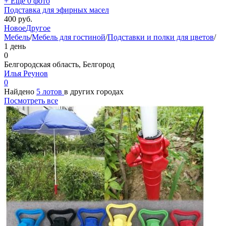
+ Ещё 0 фото
Подставка для эфирных масел
400
руб.
Новое
Другое
Мебель
/
Мебель для гостиной
/
Подставки и полки для цветов
/
1 день
0
Белгородская область, Белгород
Илья Реунов
0
Найдено
5 лотов
в других городах
Посмотреть все