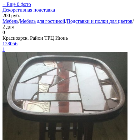
+ Ещё 0 фото
Декоративная подставка
200
руб.
Мебель
/
Мебель для гостиной
/
Подставки и полки для цветов
/
2 дня
0
Красноярск, Район ТРЦ Июнь
128056
1