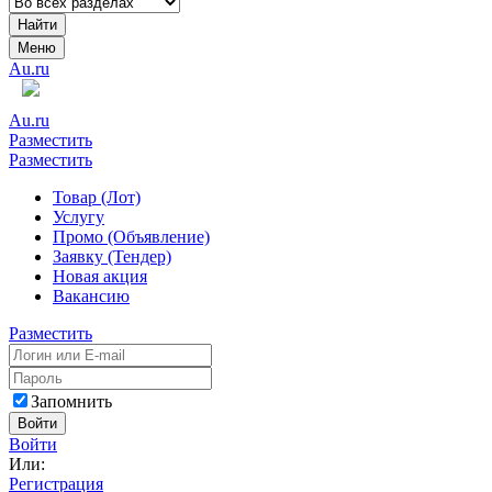
Найти
Меню
Au.ru
Au.ru
Разместить
Разместить
Товар (Лот)
Услугу
Промо (Объявление)
Заявку (Тендер)
Новая акция
Вакансию
Разместить
Запомнить
Войти
Войти
Или:
Регистрация