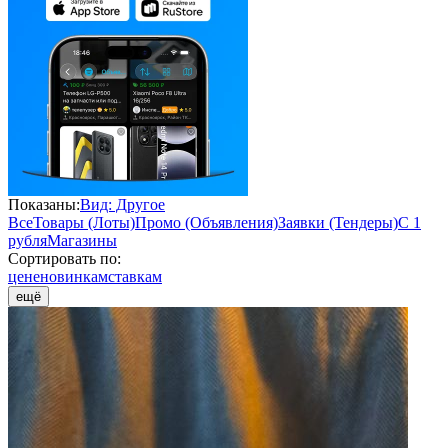
Показаны:
Вид: Другое
Все
Товары (Лоты)
Промо (Объявления)
Заявки (Тендеры)
С 1
рубля
Магазины
Сортировать по:
цене
новинкам
ставкам
ещё