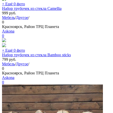
+ Ещё 0 фото
Набор трубочек из стекла Camellia
999
руб.
Мебель
/
Другое
/
0
Красноярск, Район ТРЦ Планета
Askona
0
+ Ещё 0 фото
Набор трубочек из стекла Bamboo sticks
799
руб.
Мебель
/
Другое
/
0
Красноярск, Район ТРЦ Планета
Askona
0