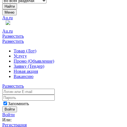
Найти
Меню
Au.ru
Au.ru
Разместить
Разместить
Товар (Лот)
Услугу
Промо (Объявление)
Заявку (Тендер)
Новая акция
Вакансию
Разместить
Запомнить
Войти
Войти
Или:
Регистрация