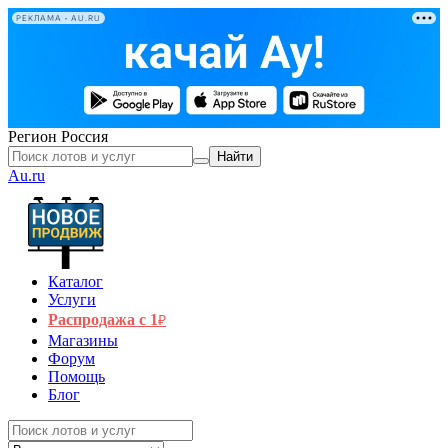
РЕКЛАМА • AU.RU
Регион
Россия
Найти
Au.ru
Каталог
Услуги
Распродажа с 1
₽
Магазины
Форум
Помощь
Блог