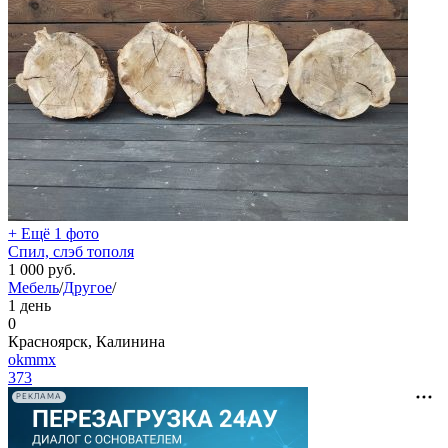
+ Ещё 1 фото
Спил, слэб тополя
1 000
руб.
Мебель
/
Другое
/
1 день
0
Красноярск, Калинина
okmmx
373
РЕКЛАМА