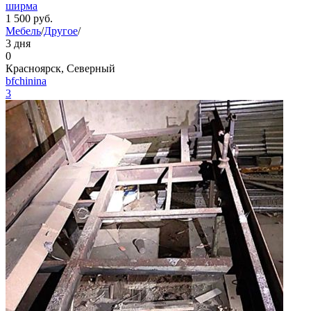
ширма
1 500
руб.
Мебель
/
Другое
/
3 дня
0
Красноярск, Северный
bfchinina
3