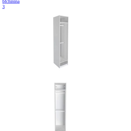
bfchinina
3