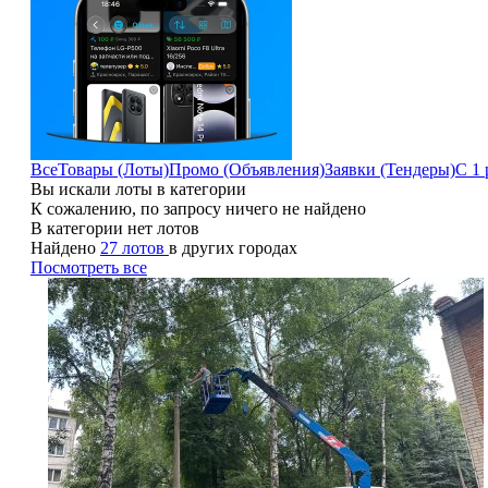
Все
Товары (Лоты)
Промо (Объявления)
Заявки (Тендеры)
С 1 
Вы искали лоты в категории
К сожалению, по запросу ничего не найдено
В категории нет лотов
Найдено
27 лотов
в других городах
Посмотреть все