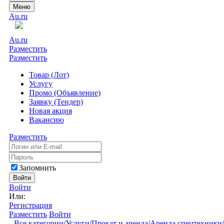
Меню
Au.ru
Au.ru
Разместить
Разместить
Товар (Лот)
Услугу
Промо (Объявление)
Заявку (Тендер)
Новая акция
Вакансию
Разместить
Запомнить
Войти
Войти
Или:
Регистрация
Разместить
Войти
Все категории
/
Услуги
/
Прокат и аренда
/
Аренда спецтехники
/