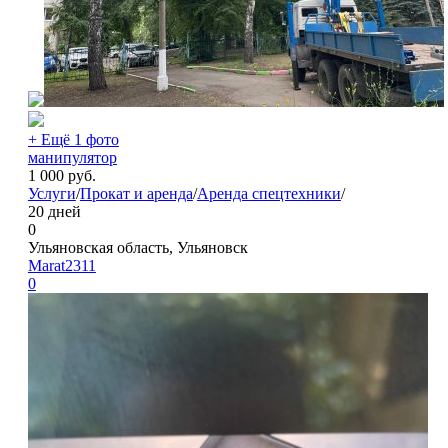
+ Ещё 1 фото
манипулятор
1 000
руб.
Услуги
/
Прокат и аренда
/
Аренда спецтехники
/
20 дней
0
Ульяновская область, Ульяновск
Marat2311
0