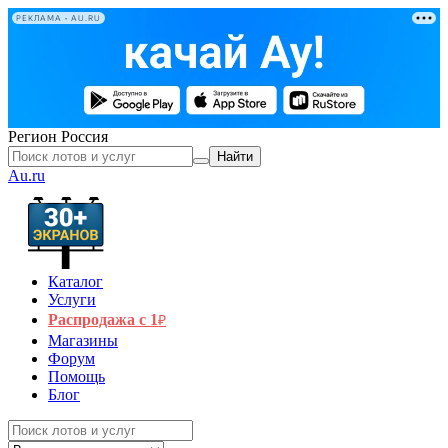
РЕКЛАМА • AU.RU
Регион
Россия
Найти
Au.ru
Каталог
Услуги
Распродажа с 1
₽
Магазины
Форум
Помощь
Блог