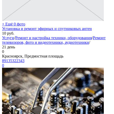
+ Ещё 0 фото
Установка и ремонт эфирных и спутниковых антен
10
руб.
Услуги
/
Ремонт и настройка техники, оборудования
/
Ремонт
телевизоров, фото и видеотехники, аудиотехники
/
21 день
0
Красноярск, Предмостная площадь
89135322343
0