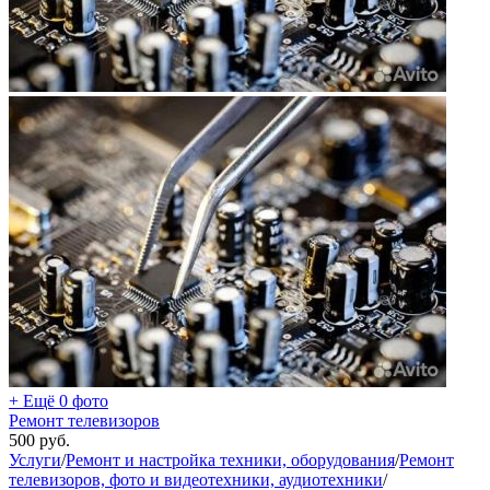
+ Ещё 0 фото
Ремонт телевизоров
500
руб.
Услуги
/
Ремонт и настройка техники, оборудования
/
Ремонт
телевизоров, фото и видеотехники, аудиотехники
/