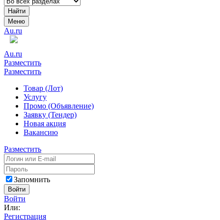
Найти
Меню
Au.ru
Au.ru
Разместить
Разместить
Товар (Лот)
Услугу
Промо (Объявление)
Заявку (Тендер)
Новая акция
Вакансию
Разместить
Запомнить
Войти
Войти
Или:
Регистрация