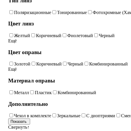
Тип линз
Поляризационные
Тонированные
Фотохромные (Ха
Цвет линз
Желтый
Коричневый
Фиолетовый
Черный
Ещё
Цвет оправы
Золотой
Коричневый
Черный
Комбинированный
Ещё
Материал оправы
Металл
Пластик
Комбинированный
Дополнительно
Чехол в комплекте
Зеркальные
С диоптриями
Сме
Свернуть
↑