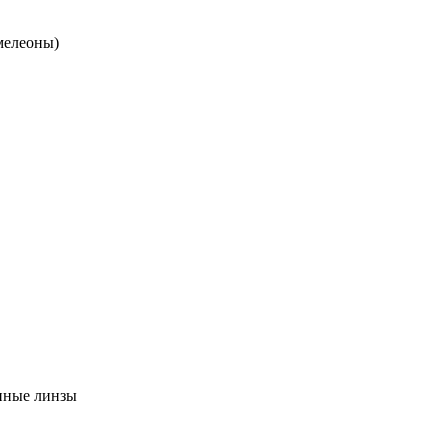
мелеоны)
нные линзы