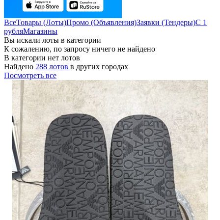
Все
Товары (Лоты)
Промо (Объявления)
Заявки (Тендеры)
С 1
рубля
Магазины
Вы искали лоты в категории
К сожалению, по запросу ничего не найдено
В категории нет лотов
Найдено
288 лотов
в других городах
Посмотреть все