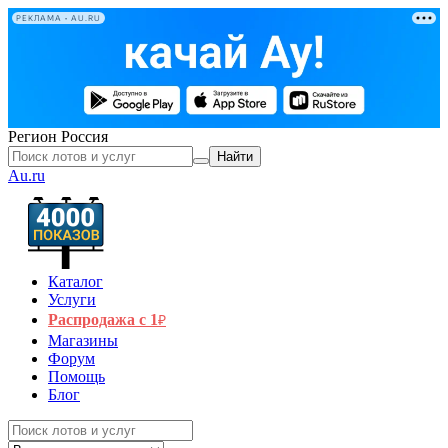
РЕКЛАМА • AU.RU
Регион
Россия
Найти
Au.ru
Каталог
Услуги
Распродажа с 1
₽
Магазины
Форум
Помощь
Блог