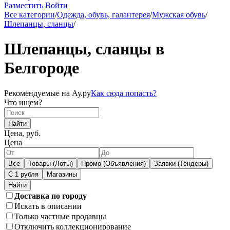
Разместить
Войти
Все категории
/
Одежда, обувь, галантерея
/
Мужская обувь
/
Шлепанцы, сланцы
/
Шлепанцы, сланцы в
Белгороде
Рекомендуемые на Ау.ру
Как сюда попасть?
Что ищем?
Найти
Цена, руб.
Цена
Все
Товары (Лоты)
Промо (Объявления)
Заявки (Тендеры)
С 1 рубля
Магазины
Доставка по городу
Искать в описании
Только частные продавцы
Отключить коллекционирование