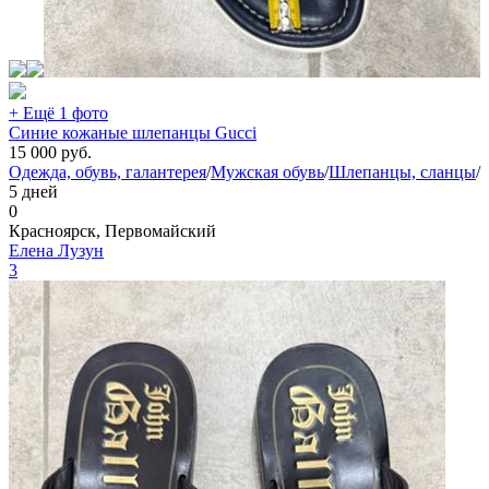
+ Ещё 1 фото
Синие кожаные шлепанцы Gucci
15 000
руб.
Одежда, обувь, галантерея
/
Мужская обувь
/
Шлепанцы, сланцы
/
5 дней
0
Красноярск, Первомайский
Елена Лузун
3