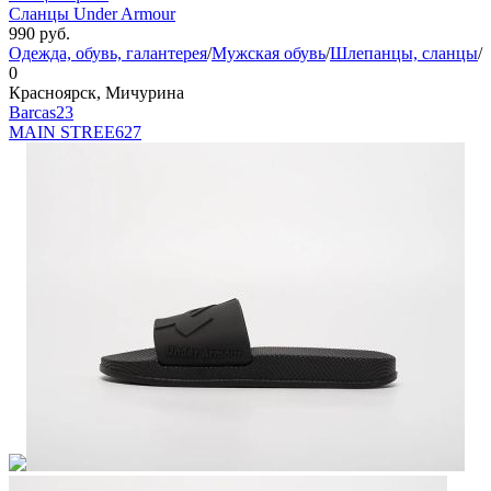
Сланцы Under Armour
990
руб.
Одежда, обувь, галантерея
/
Мужская обувь
/
Шлепанцы, сланцы
/
0
Красноярск, Мичурина
Barcas23
MAIN STREE
627