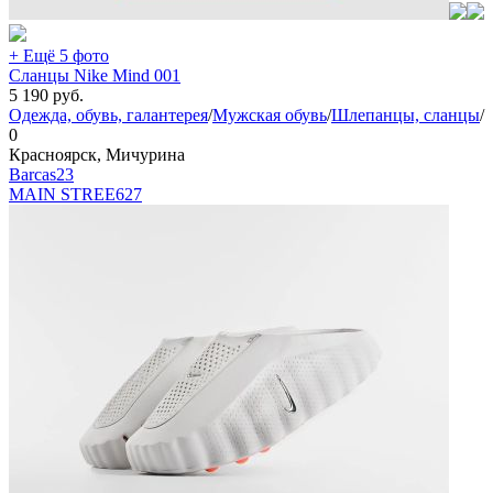
+ Ещё 5 фото
Сланцы Nike Mind 001
5 190
руб.
Одежда, обувь, галантерея
/
Мужская обувь
/
Шлепанцы, сланцы
/
0
Красноярск, Мичурина
Barcas23
MAIN STREE
627