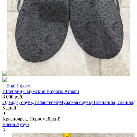
+ Ещё 1 фото
Шлепанцы мужские Emporio Armani
8 000
руб.
Одежда, обувь, галантерея
/
Мужская обувь
/
Шлепанцы, сланцы
/
5 дней
0
Красноярск, Первомайский
Елена Лузун
3