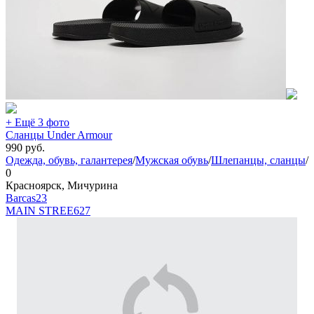
+ Ещё 3 фото
Сланцы Under Armour
990
руб.
Одежда, обувь, галантерея
/
Мужская обувь
/
Шлепанцы, сланцы
/
0
Красноярск, Мичурина
Barcas23
MAIN STREE
627