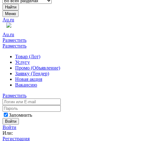
Найти
Меню
Au.ru
Au.ru
Разместить
Разместить
Товар (Лот)
Услугу
Промо (Объявление)
Заявку (Тендер)
Новая акция
Вакансию
Разместить
Запомнить
Войти
Войти
Или:
Регистрация