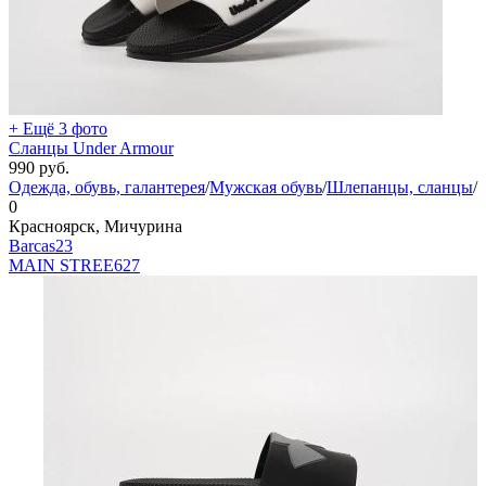
+ Ещё 3 фото
Сланцы Under Armour
990
руб.
Одежда, обувь, галантерея
/
Мужская обувь
/
Шлепанцы, сланцы
/
0
Красноярск, Мичурина
Barcas23
MAIN STREE
627