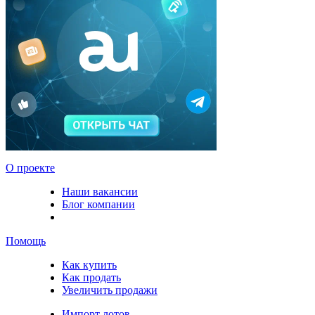
О проекте
Наши вакансии
Блог компании
Помощь
Как купить
Как продать
Увеличить продажи
Импорт лотов