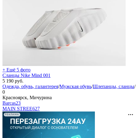
+ Ещё 5 фото
Сланцы Nike Mind 001
5 190
руб.
Одежда, обувь, галантерея
/
Мужская обувь
/
Шлепанцы, сланцы
/
0
Красноярск, Мичурина
Barcas23
MAIN STREE
627
РЕКЛАМА