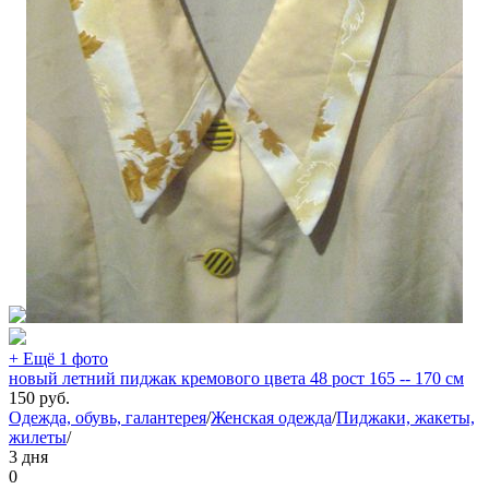
+ Ещё 1 фото
новый летний пиджак кремового цвета 48 рост 165 -- 170 см
150
руб.
Одежда, обувь, галантерея
/
Женская одежда
/
Пиджаки, жакеты,
жилеты
/
3 дня
0