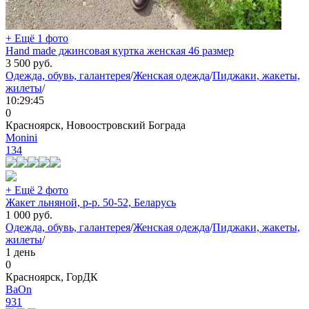
+ Ещё 1 фото
Hand made джинсовая куртка женская 46 размер
3 500
руб.
Одежда, обувь, галантерея
/
Женская одежда
/
Пиджаки, жакеты,
жилеты
/
10:29:45
0
Красноярск, Новоостровский Бограда
Monini
134
+ Ещё 2 фото
Жакет льняной, р-р. 50-52, Беларусь
1 000
руб.
Одежда, обувь, галантерея
/
Женская одежда
/
Пиджаки, жакеты,
жилеты
/
1 день
0
Красноярск, ГорДК
BaOn
931