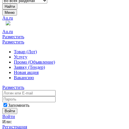
Найти
Меню
Au.ru
Au.ru
Разместить
Разместить
Товар (Лот)
Услугу
Промо (Объявление)
Заявку (Тендер)
Новая акция
Вакансию
Разместить
Запомнить
Войти
Войти
Или:
Регистрация