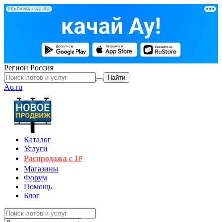
РЕКЛАМА • AU.RU
Регион
Россия
Найти
Au.ru
Каталог
Услуги
Распродажа с 1
₽
Магазины
Форум
Помощь
Блог