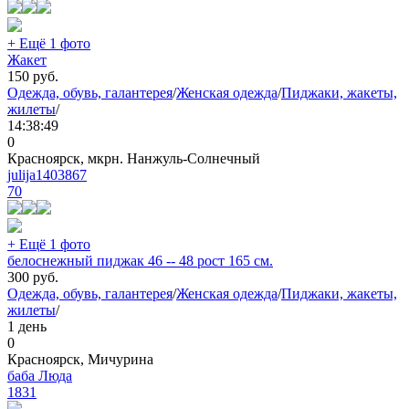
+ Ещё 1 фото
Жакет
150
руб.
Одежда, обувь, галантерея
/
Женская одежда
/
Пиджаки, жакеты,
жилеты
/
14:38:49
0
Красноярск, мкрн. Нанжуль-Солнечный
julija1403867
70
+ Ещё 1 фото
белоснежный пиджак 46 -- 48 рост 165 см.
300
руб.
Одежда, обувь, галантерея
/
Женская одежда
/
Пиджаки, жакеты,
жилеты
/
1 день
0
Красноярск, Мичурина
баба Люда
1831