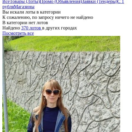
Все
Товары (Лоты)
Промо (Объявления)
Заявки (Тендеры)
С 1
рубля
Магазины
Вы искали лоты в категории
К сожалению, по запросу ничего не найдено
В категории нет лотов
Найдено
370 лотов
в других городах
Посмотреть все