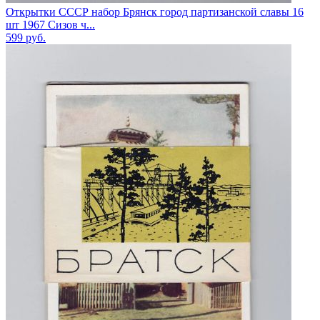
Открытки СССР набор Брянск город партизанской славы 16
шт 1967 Сизов ч...
599
руб.