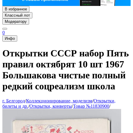
В избранное
Классный лот
Модератору
0
Инфо
Открытки СССР набор Пять
правил октябрят 10 шт 1967
Большакова чистые полный
редкий соцреализм школа
г. Белгород
/
Коллекционирование, моделизм
/
Открытки,
билеты и др.
/
Открытки, конверты
/
Товар №11830900
/