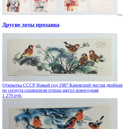
Другие лоты продавца
Открытка СССР Новый год 1987 Каневский чистая двойная
не согнута соцреализм птицы щегол новогодняя
1 279
руб.