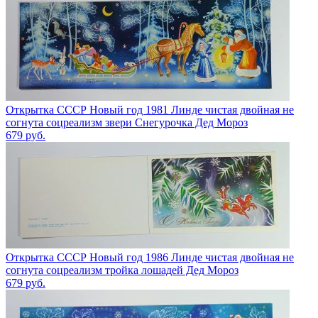
Открытка СССР Новый год 1981 Линде чистая двойная не
согнута соцреализм звери Снегурочка Дед Мороз
679
руб.
Открытка СССР Новый год 1986 Линде чистая двойная не
согнута соцреализм тройка лошадей Дед Мороз
679
руб.