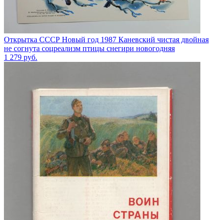
Открытка СССР Новый год 1987 Каневский чистая двойная
не согнута соцреализм птицы снегири новогодняя
1 279
руб.