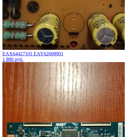
EAX64427101 EAY62608901
1 800
руб.