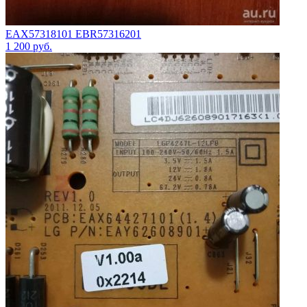
EAX57318101 EBR57316201
1 200
руб.