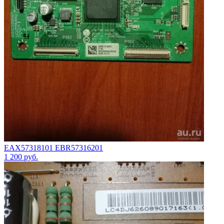
EAX57318101 EBR57316201
1 200
руб.