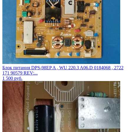
Блок питания DPS-98EP A , WU 220.3 A06.D 0184068 , 2722
171 90579 REV:...
1 500
руб.