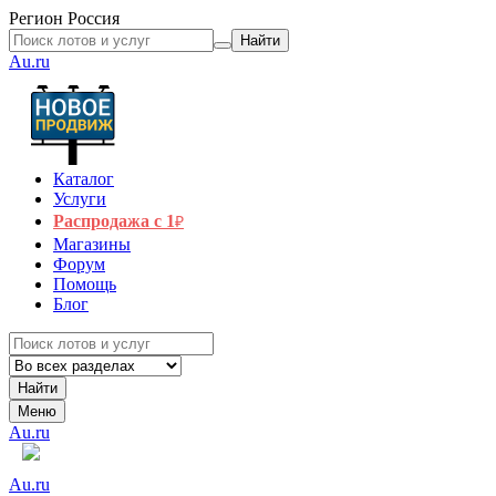
Регион
Россия
Найти
Au.ru
Каталог
Услуги
Распродажа с 1
₽
Магазины
Форум
Помощь
Блог
Найти
Меню
Au.ru
Au.ru