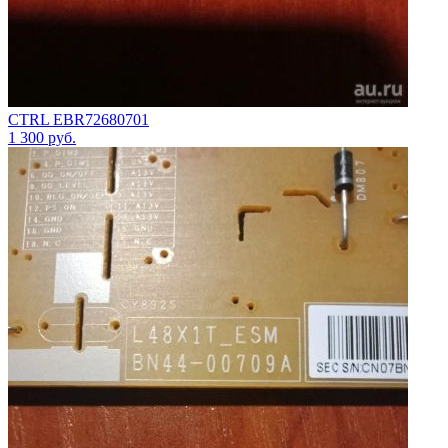
CTRL EBR72680701
1 300
руб.