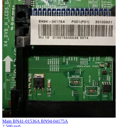
Main BN41-01536A BN94-04175A
2 500
руб.