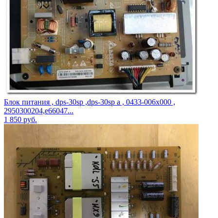
Блок питания , dps-30sp ,dps-30sp a , 0433-006x000 ,
2950300204,e66047...
1 850
руб.