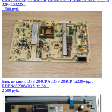
32PFL5322S...
1 500
руб.
блок питания, DPS-204CP A ,DPS-204CP, ca230wjqz ,
RDENсA230WJQZ ,тв Sh...
2 500
руб.