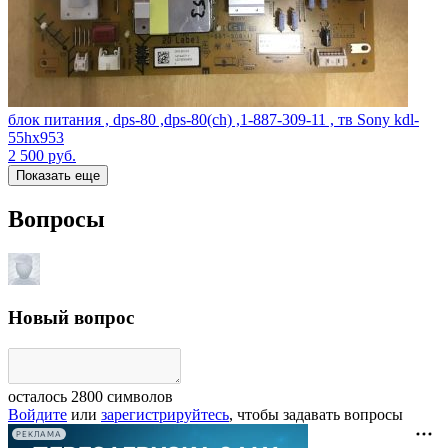
блок питания , dps-80 ,dps-80(ch) ,1-887-309-11 , тв Sony kdl-
55hx953
2 500
руб.
Показать еще
Вопросы
Новый вопрос
осталось
2800
символов
Войдите
или
зарегистрируйтесь
, чтобы задавать вопросы
РЕКЛАМА