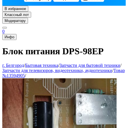
В избранное
Классный лот
Модератору
0
Инфо
Блок питания DPS-98EP
г. Белгород
/
Бытовая техника
/
Запчасти для бытовой техники
/
Запчасти для телевизоров, видеотехники, аудиотехники
/
Товар
№13594905
/