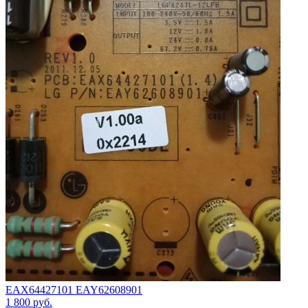
EAX64427101 EAY62608901
1 800
руб.