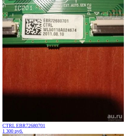
CTRL EBR72680701
1 300
руб.