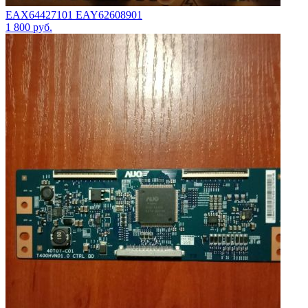
EAX64427101 EAY62608901
1 800
руб.