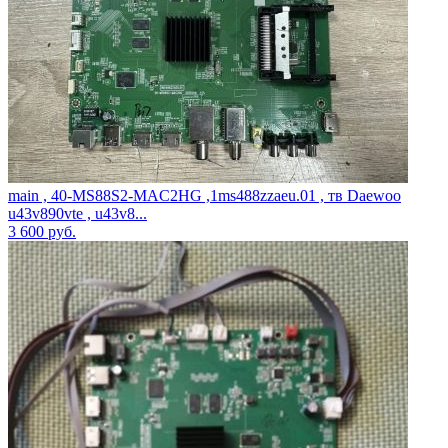
main , 40-MS88S2-MAC2HG ,1ms488zzaeu.01 , тв Daewoo
u43v890vte , u43v8...
3 600
руб.