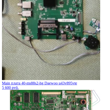
Main плата 40-ms88s2-hg Daewoo u43v895vte
5 600
руб.