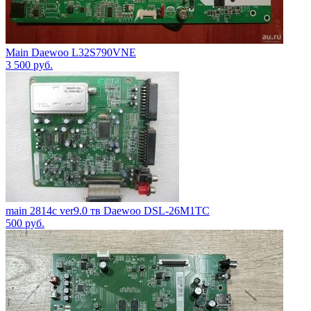
Main Daewoo L32S790VNE
3 500
руб.
main 2814c ver9.0 тв Daewoo DSL-26M1TC
500
руб.