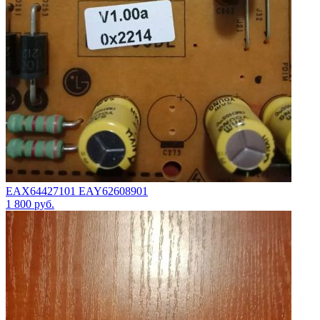
EAX64427101 EAY62608901
1 800
руб.