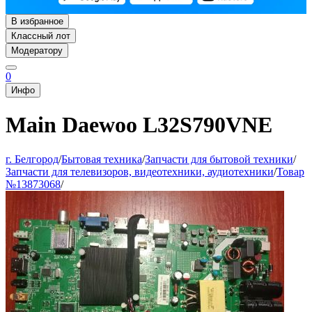
В избранное
Классный лот
Модератору
0
Инфо
Main Daewoo L32S790VNE
г. Белгород
/
Бытовая техника
/
Запчасти для бытовой техники
/
Запчасти для телевизоров, видеотехники, аудиотехники
/
Товар
№13873068
/