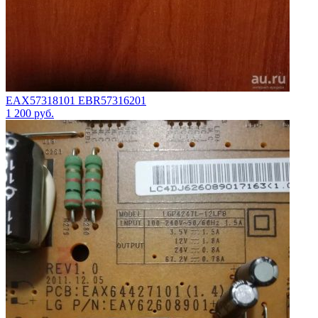
EAX57318101 EBR57316201
1 200
руб.