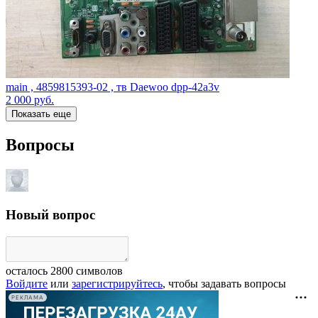
main , 4859815393-02 , тв Daewoo dpp-42a3v
2 000
руб.
Показать еще
Вопросы
Новый вопрос
осталось
2800
символов
Войдите
или
зарегистрируйтесь
, чтобы задавать вопросы
РЕКЛАМА