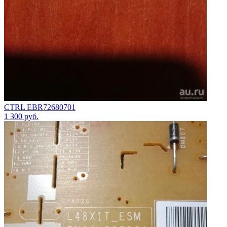
CTRL EBR72680701
1 300
руб.