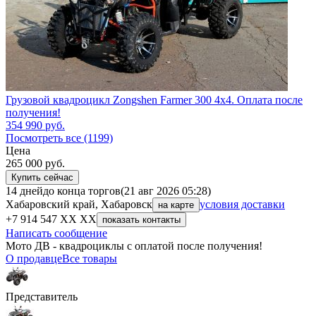
Грузовой квадроцикл Zongshen Farmer 300 4х4. Оплата после
получения!
354 990
руб.
Посмотреть все (1199)
Цена
265 000
руб.
Купить сейчас
14 дней
до конца торгов
(21 авг 2026 05:28)
Хабаровский край, Хабаровск
условия доставки
на карте
+7 914 547 XX XX
показать контакты
Написать сообщение
Мото ДВ - квадроциклы с оплатой после получения!
О продавце
Все товары
Представитель