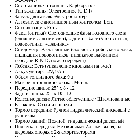
Система подачи топлива: Карбюратор
Тип зажигания: Электронное (C.D.I)
Запуск двигателя: Электростартер
Автозапуск с дистанционным контролем: Есть
Сигнализация: Есть
Фары (оптика): Светодиодные фары головного света
(ближний-дальний свет), задний габарит/стоп-сигнал,
поворотники, «аварийка»
Спидометр: Электронный (скорость, пробег, мото-часы,
индикация поворотников, индикатор выбранной
передачи R-N-D, номер передачи)
Лебедка: Есть (управление кнопками на руле)
Аккумулятор: 12V, 9Ah
Объем топливного бака: 9 л
Материал топливного бака: Металл
Передние шины: 25" x 8 - 12
Задние шины: 25" x 10 - 12
Колесные диски: Литые облегченные / Штампованные
Багажник: Сзади и спереди
Тормоз передний: Ручной гидравлический дисковый с
ручником
Тормоз задний: Ножной, гидравлический дисковый
Подвеска передняя: Независимая 2-х рычажная, на
шаровых опорах с 2-я амортизаторами