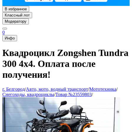
В избранное
Классный лот
Модератору
0
Инфо
Квадроцикл Zongshen Tundra
300 4х4. Оплата после
получения!
г. Белгород
/
Авто, мото, водный транспорт
/
Мототехника
/
Снегоходы, квадроциклы
/
Товар №23559803
/