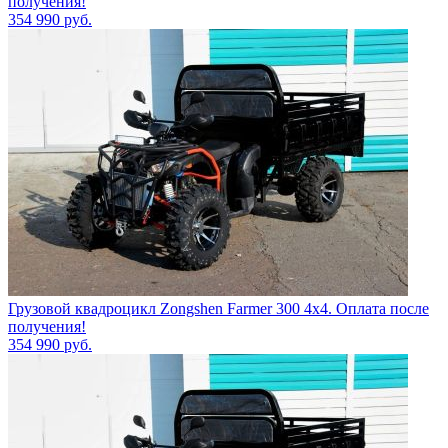
получения!
354 990
руб.
Грузовой квадроцикл Zongshen Farmer 300 4х4. Оплата после
получения!
354 990
руб.