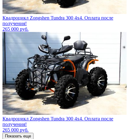
Квадроцикл Zongshen Tundra 300 4х4. Оплата после
получения!
265 000
руб.
Квадроцикл Zongshen Tundra 300 4х4. Оплата после
получения!
265 000
руб.
Показать еще