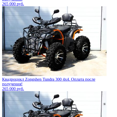
265 000
руб.
Квадроцикл Zongshen Tundra 300 4х4. Оплата после
получения!
265 000
руб.