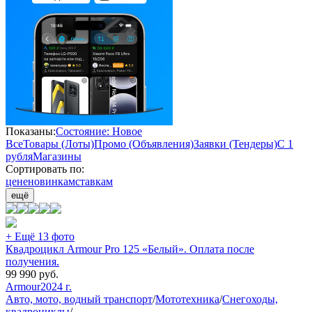
Показаны:
Состояние: Новое
Все
Товары (Лоты)
Промо (Объявления)
Заявки (Тендеры)
С 1
рубля
Магазины
Сортировать по:
цене
новинкам
ставкам
ещё
+ Ещё 13 фото
Квадроцикл Armour Pro 125 «Белый». Оплата после
получения.
99 990
руб.
Armour
2024 г.
Авто, мото, водный транспорт
/
Мототехника
/
Снегоходы,
квадроциклы
/