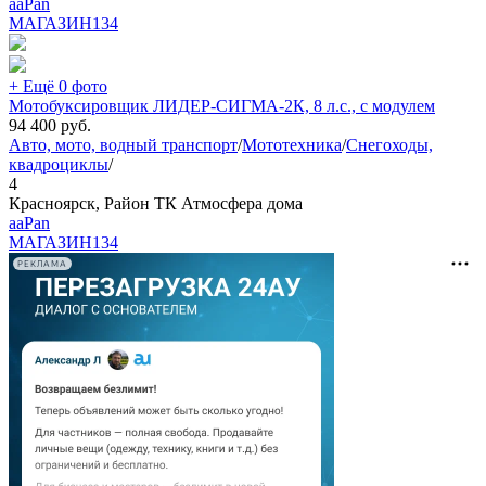
aaPan
МАГАЗИН
134
+ Ещё 0 фото
Мотобуксировщик ЛИДЕР-СИГМА-2К, 8 л.с., с модулем
94 400
руб.
Авто, мото, водный транспорт
/
Мототехника
/
Снегоходы,
квадроциклы
/
4
Красноярск, Район ТК Атмосфера дома
aaPan
МАГАЗИН
134
РЕКЛАМА