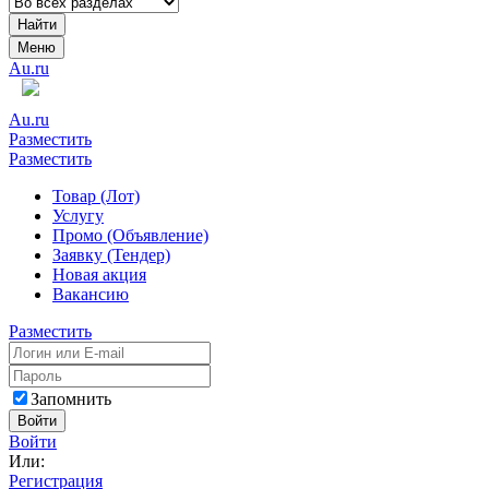
Найти
Меню
Au.ru
Au.ru
Разместить
Разместить
Товар (Лот)
Услугу
Промо (Объявление)
Заявку (Тендер)
Новая акция
Вакансию
Разместить
Запомнить
Войти
Войти
Или:
Регистрация