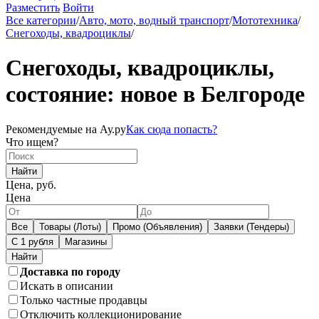
Разместить
Войти
Все категории
/
Авто, мото, водный транспорт
/
Мототехника
/
Снегоходы, квадроциклы
/
Снегоходы, квадроциклы,
состояние: новое в Белгороде
Рекомендуемые на Ау.ру
Как сюда попасть?
Что ищем?
Найти
Цена, руб.
Цена
Все
Товары (Лоты)
Промо (Объявления)
Заявки (Тендеры)
С 1 рубля
Магазины
Доставка по городу
Искать в описании
Только частные продавцы
Отключить коллекционирование