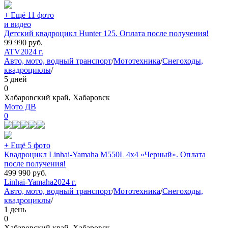
+ Ещё 11 фото
и видео
Детский квадроцикл Hunter 125. Оплата после получения!
99 990
руб.
ATV
2024 г.
Авто, мото, водный транспорт
/
Мототехника
/
Снегоходы,
квадроциклы
/
5 дней
0
Хабаровский край, Хабаровск
Мото ДВ
0
+ Ещё 5 фото
Квадроцикл Linhai-Yamaha M550L 4x4 «Черный». Оплата
после получения!
499 990
руб.
Linhai-Yamaha
2024 г.
Авто, мото, водный транспорт
/
Мототехника
/
Снегоходы,
квадроциклы
/
1 день
0
Хабаровский край, Хабаровск