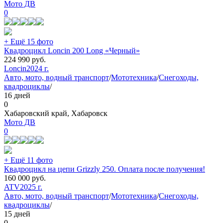
Мото ДВ
0
+ Ещё 15 фото
Квадроцикл Loncin 200 Long «Черный»
224 990
руб.
Loncin
2024 г.
Авто, мото, водный транспорт
/
Мототехника
/
Снегоходы,
квадроциклы
/
16 дней
0
Хабаровский край, Хабаровск
Мото ДВ
0
+ Ещё 11 фото
Квадроцикл на цепи Grizzly 250. Оплата после получения!
160 000
руб.
ATV
2025 г.
Авто, мото, водный транспорт
/
Мототехника
/
Снегоходы,
квадроциклы
/
15 дней
0