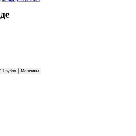
де
С 1 рубля
Магазины