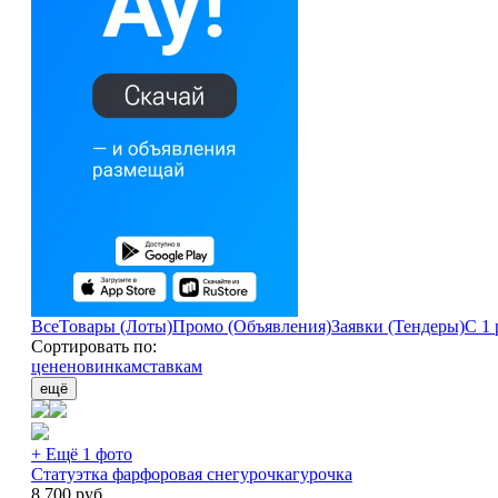
Все
Товары (Лоты)
Промо (Объявления)
Заявки (Тендеры)
С 1 
Сортировать по:
цене
новинкам
ставкам
ещё
+ Ещё 1 фото
Статуэтка фарфоровая снегурочкагурочка
8 700
руб.