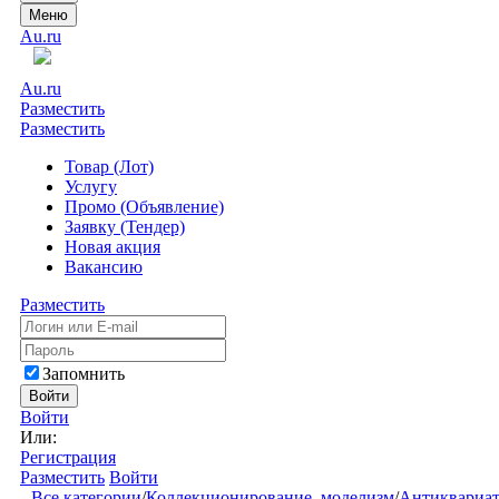
Меню
Au.ru
Au.ru
Разместить
Разместить
Товар (Лот)
Услугу
Промо (Объявление)
Заявку (Тендер)
Новая акция
Вакансию
Разместить
Запомнить
Войти
Войти
Или:
Регистрация
Разместить
Войти
Все категории
/
Коллекционирование, моделизм
/
Антиквариа